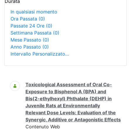
Durata
In qualsiasi momento
Ora Passata
(0)
Passate 24 Ore
(0)
Settimana Passata
(0)
Mese Passato
(0)
Anno Passato
(0)
Intervallo Personalizzato…
Ricerca
Toxicological Assessment of Oral Co-
Exposure to Bisphenol A (BPA) and
Bis(2-ethylhexyl) Phthalate (DEHP) in
Juvenile Rats at Environmentally
Relevant Dose Levels: Evaluation of the
Synergic, Additive or Antagonistic Effects
Contenuto Web