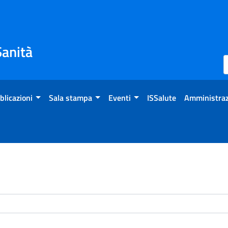
Sanità
blicazioni
Sala stampa
Eventi
ISSalute
Amministraz
enti