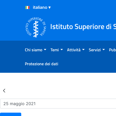
Salta al Contenuto
Salta al Footer
Istituto Superiore di 
Chi siamo
Temi
Attività
Servizi
Pub
Protezione dei dati
Risultati della Ricerca - Ev