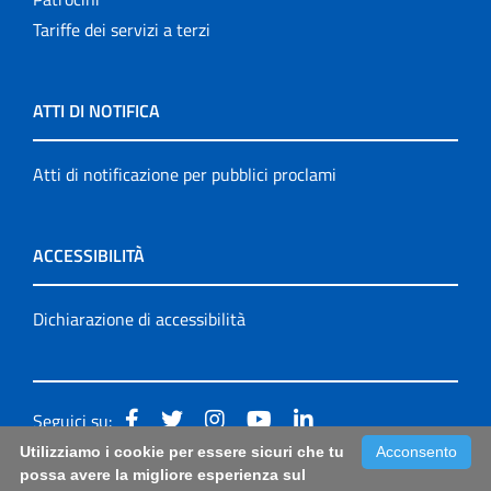
Tariffe dei servizi a terzi
ATTI DI NOTIFICA
Atti di notificazione per pubblici proclami
ACCESSIBILITÀ
Dichiarazione di accessibilità
Seguici su:
Utilizziamo i cookie per essere sicuri che tu
Acconsento
Accessibilità: form di segnalazione di prima istanza per
possa avere la migliore esperienza sul