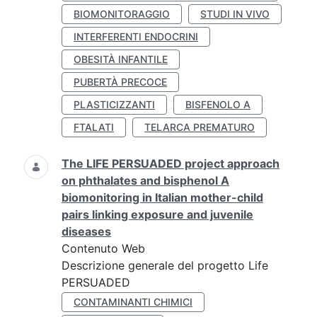
BIOMONITORAGGIO
STUDI IN VIVO
INTERFERENTI ENDOCRINI
OBESITÀ INFANTILE
PUBERTÀ PRECOCE
PLASTICIZZANTI
BISFENOLO A
FTALATI
TELARCA PREMATURO
The LIFE PERSUADED project approach
on phthalates and bisphenol A
biomonitoring in Italian mother-child
pairs linking exposure and juvenile
diseases
Contenuto Web
Descrizione generale del progetto Life
PERSUADED
CONTAMINANTI CHIMICI