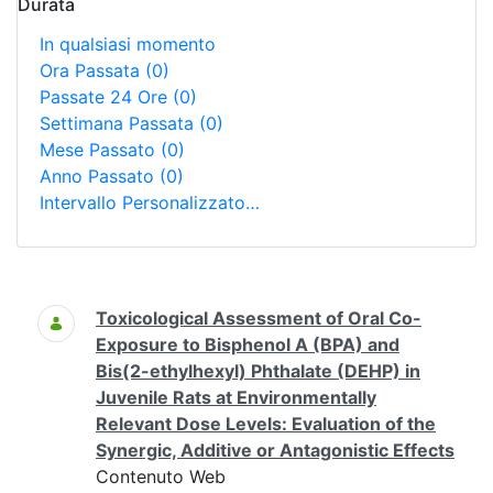
Durata
In qualsiasi momento
Ora Passata
(0)
Passate 24 Ore
(0)
Settimana Passata
(0)
Mese Passato
(0)
Anno Passato
(0)
Intervallo Personalizzato…
Ricerca
Toxicological Assessment of Oral Co-
Exposure to Bisphenol A (BPA) and
Bis(2-ethylhexyl) Phthalate (DEHP) in
Juvenile Rats at Environmentally
Relevant Dose Levels: Evaluation of the
Synergic, Additive or Antagonistic Effects
Contenuto Web