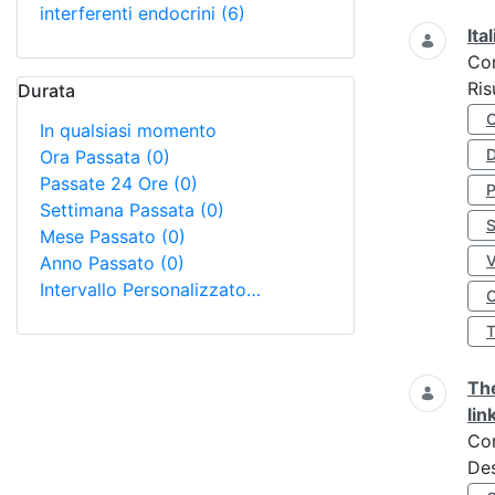
interferenti endocrini
(6)
Ita
Co
Ris
Durata
In qualsiasi momento
D
Ora Passata
(0)
Passate 24 Ore
(0)
Settimana Passata
(0)
S
Mese Passato
(0)
Anno Passato
(0)
Intervallo Personalizzato…
O
The
lin
Co
Des