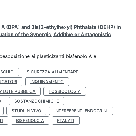
A (BPA) and Bis(2-ethylhexyl) Phthalate (DEHP) in
ation of the Synergic, Additive or Antagonistic
coesposizione ai plasticizanti bisfenolo A e
ISCHIO
SICUREZZA ALIMENTARE
RCATORI
INQUINAMENTO
ALUTE PUBBLICA
TOSSICOLOGIA
O
SOSTANZE CHIMICHE
STUDI IN VIVO
INTERFERENTI ENDOCRINI
TI
BISFENOLO A
FTALATI