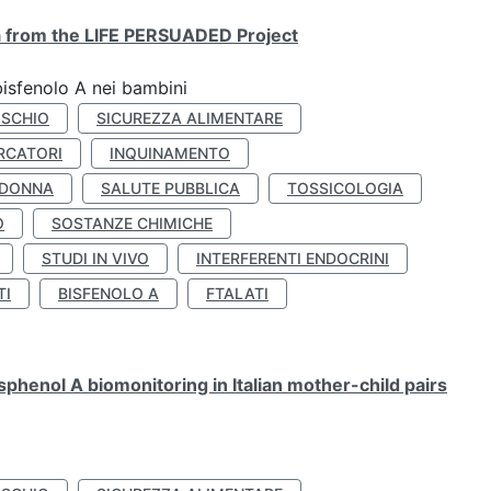
ta from the LIFE PERSUADED Project
bisfenolo A nei bambini
ISCHIO
SICUREZZA ALIMENTARE
RCATORI
INQUINAMENTO
 DONNA
SALUTE PUBBLICA
TOSSICOLOGIA
O
SOSTANZE CHIMICHE
STUDI IN VIVO
INTERFERENTI ENDOCRINI
TI
BISFENOLO A
FTALATI
henol A biomonitoring in Italian mother-child pairs