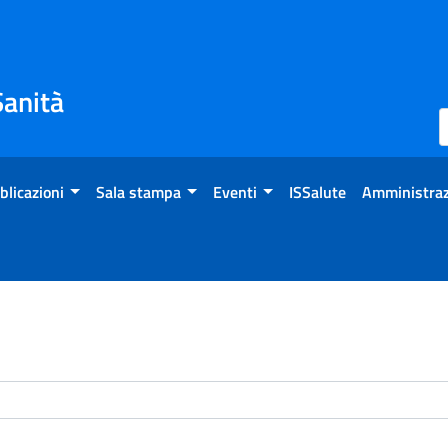
Sanità
blicazioni
Sala stampa
Eventi
ISSalute
Amministraz
enti