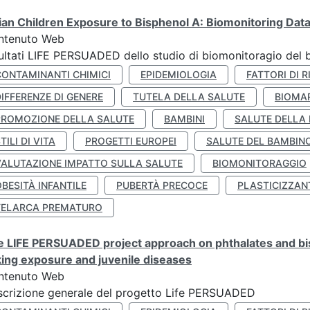
lian Children Exposure to Bisphenol A: Biomonitoring Da
ntenuto Web
ultati LIFE PERSUADED dello studio di biomonitoragio del 
CONTAMINANTI CHIMICI
EPIDEMIOLOGIA
FATTORI DI R
IFFERENZE DI GENERE
TUTELA DELLA SALUTE
BIOMA
PROMOZIONE DELLA SALUTE
BAMBINI
SALUTE DELLA
TILI DI VITA
PROGETTI EUROPEI
SALUTE DEL BAMBIN
VALUTAZIONE IMPATTO SULLA SALUTE
BIOMONITORAGGIO
BESITÀ INFANTILE
PUBERTÀ PRECOCE
PLASTICIZZAN
TELARCA PREMATURO
 LIFE PERSUADED project approach on phthalates and bisp
king exposure and juvenile diseases
ntenuto Web
crizione generale del progetto Life PERSUADED