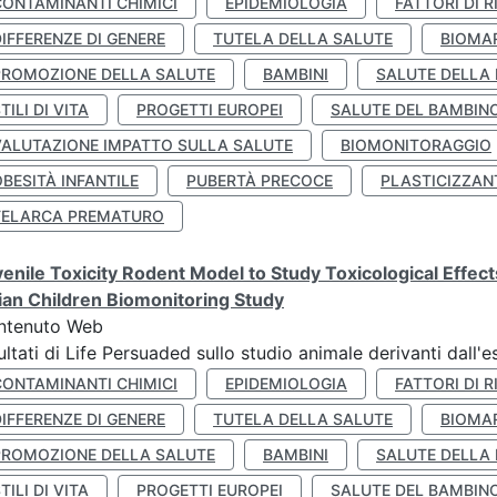
CONTAMINANTI CHIMICI
EPIDEMIOLOGIA
FATTORI DI R
IFFERENZE DI GENERE
TUTELA DELLA SALUTE
BIOMA
PROMOZIONE DELLA SALUTE
BAMBINI
SALUTE DELLA
TILI DI VITA
PROGETTI EUROPEI
SALUTE DEL BAMBIN
VALUTAZIONE IMPATTO SULLA SALUTE
BIOMONITORAGGIO
BESITÀ INFANTILE
PUBERTÀ PRECOCE
PLASTICIZZAN
TELARCA PREMATURO
enile Toxicity Rodent Model to Study Toxicological Effec
lian Children Biomonitoring Study
ntenuto Web
ultati di Life Persuaded sullo studio animale derivanti dall'
CONTAMINANTI CHIMICI
EPIDEMIOLOGIA
FATTORI DI R
IFFERENZE DI GENERE
TUTELA DELLA SALUTE
BIOMA
PROMOZIONE DELLA SALUTE
BAMBINI
SALUTE DELLA
TILI DI VITA
PROGETTI EUROPEI
SALUTE DEL BAMBIN