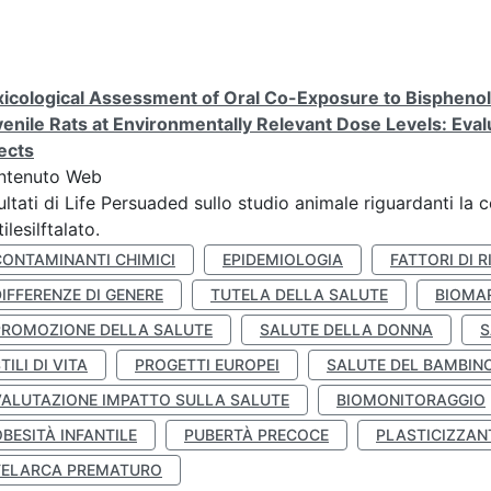
icological Assessment of Oral Co-Exposure to Bisphenol 
enile Rats at Environmentally Relevant Dose Levels: Evalu
ects
ntenuto Web
ultati di Life Persuaded sullo studio animale riguardanti la 
tilesilftalato.
CONTAMINANTI CHIMICI
EPIDEMIOLOGIA
FATTORI DI R
IFFERENZE DI GENERE
TUTELA DELLA SALUTE
BIOMA
PROMOZIONE DELLA SALUTE
SALUTE DELLA DONNA
S
TILI DI VITA
PROGETTI EUROPEI
SALUTE DEL BAMBIN
VALUTAZIONE IMPATTO SULLA SALUTE
BIOMONITORAGGIO
BESITÀ INFANTILE
PUBERTÀ PRECOCE
PLASTICIZZAN
TELARCA PREMATURO