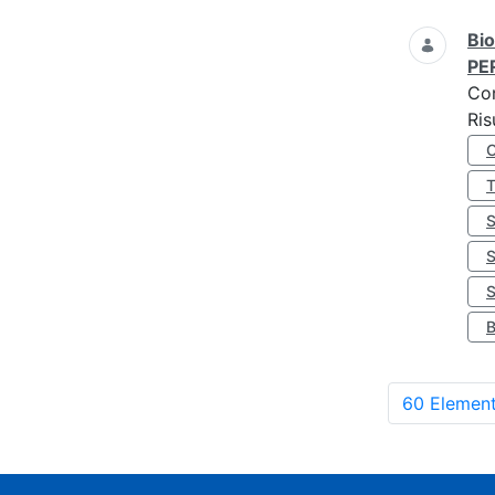
Bio
PE
Co
Ris
S
60 Element