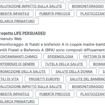
VALUTAZIONE IMPATTO SULLA SALUTE
BIOMONITORAGGIO
BESITÀ INFANTILE
PUBERTÀ PRECOCE
PLASTICIZZAN
TELARCA PREMATURO
 progetto LIFE PERSUADED
ntenuto Web
monitoraggio di ftalati e bisfenolo A in coppie madre-bamb
antili Ftalati e Bisfenolo A (BPA) sono composti diffusamente 
CONTAMINANTI CHIMICI
EPIDEMIOLOGIA
FATTORI DI R
IFFERENZE DI GENERE
TUTELA DELLA SALUTE
BIOMA
PROMOZIONE DELLA SALUTE
SALUTE DELLA DONNA
S
TILI DI VITA
PROGETTI EUROPEI
SALUTE DEL BAMBIN
VALUTAZIONE IMPATTO SULLA SALUTE
BIOMONITORAGGIO
BESITÀ INFANTILE
PUBERTÀ PRECOCE
PLASTICIZZAN
TELARCA PREMATURO