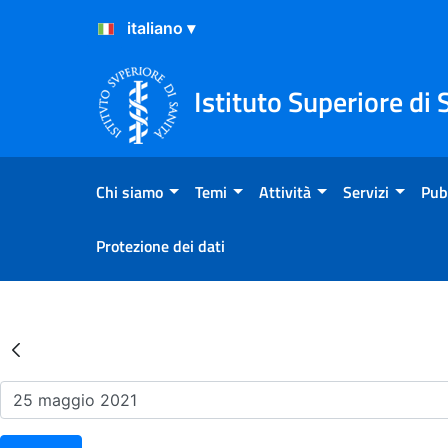
Salta al Contenuto
Salta al Footer
Istituto Superiore di 
Chi siamo
Temi
Attività
Servizi
Pub
Protezione dei dati
Risultati della Ricerca - Ev