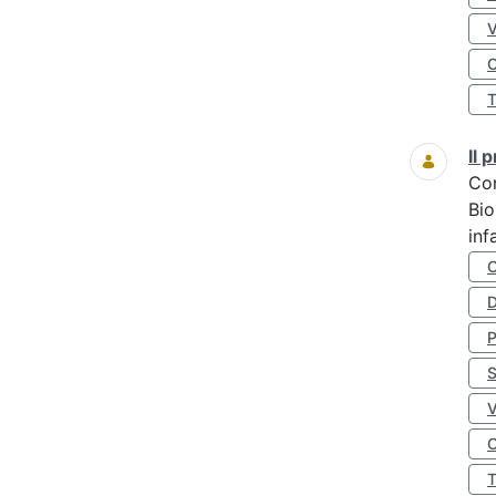
O
Il
Co
Bio
inf
D
S
O