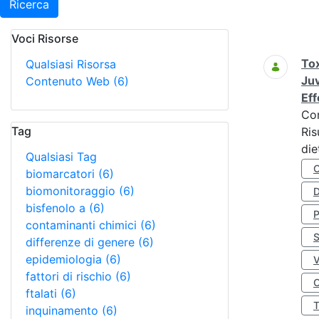
Ricerca
Voci Risorse
Ricerca
Tox
Qualsiasi Risorsa
Juv
Contenuto Web
(6)
Eff
Co
Tag
Ris
die
Qualsiasi Tag
biomarcatori
(6)
biomonitoraggio
(6)
D
bisfenolo a
(6)
contaminanti chimici
(6)
S
differenze di genere
(6)
epidemiologia
(6)
fattori di rischio
(6)
O
ftalati
(6)
inquinamento
(6)