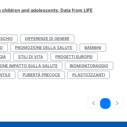
n children and adolescents: Data from LIFE
ISCHIO
DIFFERENZE DI GENERE
TO
PROMOZIONE DELLA SALUTE
BAMBINI
GIA
STILI DI VITA
PROGETTI EUROPEI
ONE IMPATTO SULLA SALUTE
BIOMONITORAGGIO
NTILE
PUBERTÀ PRECOCE
PLASTICIZZANTI
Pagina
1