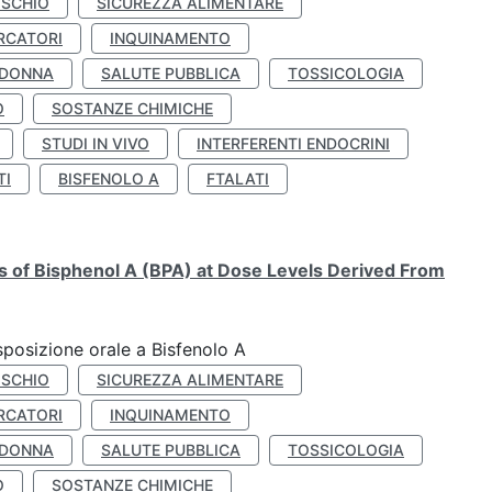
ISCHIO
SICUREZZA ALIMENTARE
RCATORI
INQUINAMENTO
 DONNA
SALUTE PUBBLICA
TOSSICOLOGIA
O
SOSTANZE CHIMICHE
STUDI IN VIVO
INTERFERENTI ENDOCRINI
TI
BISFENOLO A
FTALATI
ts of Bisphenol A (BPA) at Dose Levels Derived From
esposizione orale a Bisfenolo A
ISCHIO
SICUREZZA ALIMENTARE
RCATORI
INQUINAMENTO
 DONNA
SALUTE PUBBLICA
TOSSICOLOGIA
O
SOSTANZE CHIMICHE