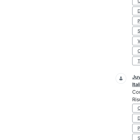
D
S
O
Juv
Ita
Co
Ris
D
S