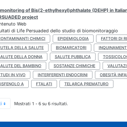
monitoring of Bis(2-ethylhexyl)phthalate (DEHP) in Italia
RSUADED project
ntenuto Web
ultati di Life Persuaded dello studio di biomonitoraggio
CONTAMINANTI CHIMICI
EPIDEMIOLOGIA
FATTORI DI R
TUTELA DELLA SALUTE
BIOMARCATORI
INQUINAMEN
SALUTE DELLA DONNA
SALUTE PUBBLICA
TOSSICOLO
SALUTE DEL BAMBINO
SOSTANZE CHIMICHE
VALUTAZI
TUDI IN VIVO
INTERFERENTI ENDOCRINI
OBESITÀ INFA
BISFENOLO A
FTALATI
TELARCA PREMATURO
Mostrati 1 - 6 su 6 risultati.
i