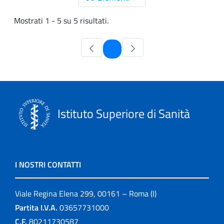
Mostrati 1 - 5 su 5 risultati.
Pagina
1
Istituto Superiore di Sanità
I NOSTRI CONTATTI
Viale Regina Elena 299, 00161 – Roma (I)
Partita I.V.A.
03657731000
C.F.
80211730587