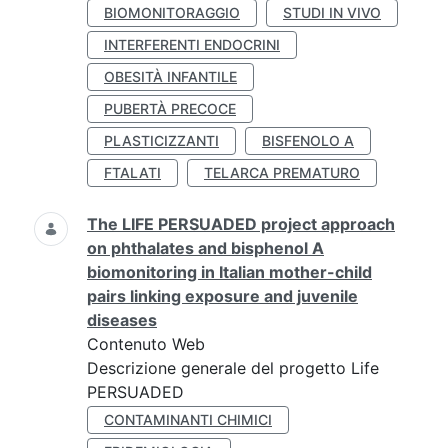
BIOMONITORAGGIO
STUDI IN VIVO
INTERFERENTI ENDOCRINI
OBESITÀ INFANTILE
PUBERTÀ PRECOCE
PLASTICIZZANTI
BISFENOLO A
FTALATI
TELARCA PREMATURO
The LIFE PERSUADED project approach
on phthalates and bisphenol A
biomonitoring in Italian mother-child
pairs linking exposure and juvenile
diseases
Contenuto Web
Descrizione generale del progetto Life
PERSUADED
CONTAMINANTI CHIMICI