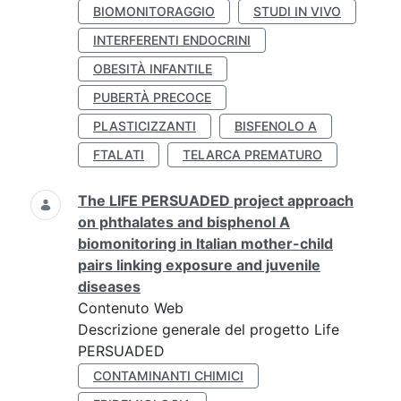
BIOMONITORAGGIO
STUDI IN VIVO
INTERFERENTI ENDOCRINI
OBESITÀ INFANTILE
PUBERTÀ PRECOCE
PLASTICIZZANTI
BISFENOLO A
FTALATI
TELARCA PREMATURO
The LIFE PERSUADED project approach
on phthalates and bisphenol A
biomonitoring in Italian mother-child
pairs linking exposure and juvenile
diseases
Contenuto Web
Descrizione generale del progetto Life
PERSUADED
CONTAMINANTI CHIMICI