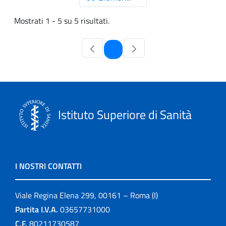
Mostrati 1 - 5 su 5 risultati.
Pagina
1
Istituto Superiore di Sanità
I NOSTRI CONTATTI
Viale Regina Elena 299, 00161 – Roma (I)
Partita I.V.A.
03657731000
C.F.
80211730587