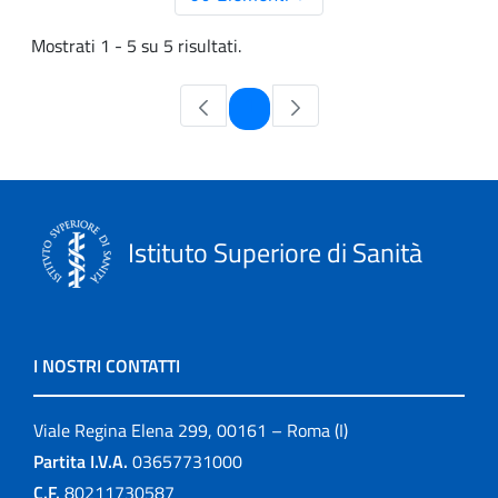
Mostrati 1 - 5 su 5 risultati.
Pagina
1
Istituto Superiore di Sanità
I NOSTRI CONTATTI
Viale Regina Elena 299, 00161 – Roma (I)
Partita I.V.A.
03657731000
C.F.
80211730587