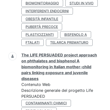
BIOMONITORAGGIO
STUDI IN VIVO
INTERFERENTI ENDOCRINI
OBESITÀ INFANTILE
PUBERTÀ PRECOCE
PLASTICIZZANTI
BISFENOLO A
FTALATI
TELARCA PREMATURO
The LIFE PERSUADED project approach
on phthalates and bisphenol A
biomonitoring in Italian mother-child
pairs linking exposure and juvenile
diseases
Contenuto Web
Descrizione generale del progetto Life
PERSUADED
CONTAMINANTI CHIMICI