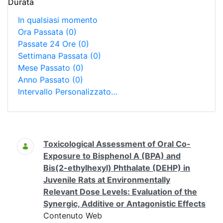
Durata
In qualsiasi momento
Ora Passata
(0)
Passate 24 Ore
(0)
Settimana Passata
(0)
Mese Passato
(0)
Anno Passato
(0)
Intervallo Personalizzato…
Ricerca
Toxicological Assessment of Oral Co-
Exposure to Bisphenol A (BPA) and
Bis(2-ethylhexyl) Phthalate (DEHP) in
Juvenile Rats at Environmentally
Relevant Dose Levels: Evaluation of the
Synergic, Additive or Antagonistic Effects
Contenuto Web