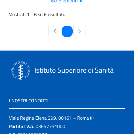
60 Elementi
Mostrati 1 - 6 su 6 risultati.
Pagina
1
Istituto Superiore di Sanità
I NOSTRI CONTATTI
Viale Regina Elena 299, 00161 – Roma (I)
Partita I.V.A.
03657731000