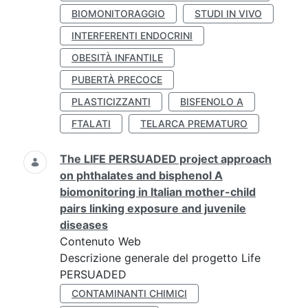
BIOMONITORAGGIO
STUDI IN VIVO
INTERFERENTI ENDOCRINI
OBESITÀ INFANTILE
PUBERTÀ PRECOCE
PLASTICIZZANTI
BISFENOLO A
FTALATI
TELARCA PREMATURO
The LIFE PERSUADED project approach
on phthalates and bisphenol A
biomonitoring in Italian mother-child
pairs linking exposure and juvenile
diseases
Contenuto Web
Descrizione generale del progetto Life
PERSUADED
CONTAMINANTI CHIMICI