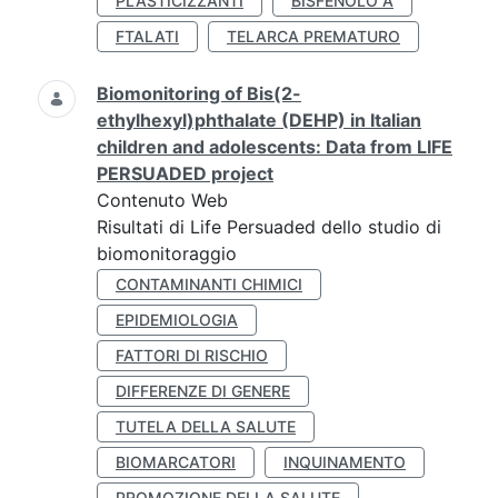
PLASTICIZZANTI
BISFENOLO A
FTALATI
TELARCA PREMATURO
Biomonitoring of Bis(2-
ethylhexyl)phthalate (DEHP) in Italian
children and adolescents: Data from LIFE
PERSUADED project
Contenuto Web
Risultati di Life Persuaded dello studio di
biomonitoraggio
CONTAMINANTI CHIMICI
EPIDEMIOLOGIA
FATTORI DI RISCHIO
DIFFERENZE DI GENERE
TUTELA DELLA SALUTE
BIOMARCATORI
INQUINAMENTO
PROMOZIONE DELLA SALUTE