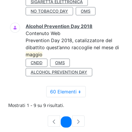
SIGARETTA ELETTRONICA
NO TOBACCO DAY
OMS
Alcohol Prevention Day 2018
Contenuto Web
Prevention Day 2018, catalizzatore del
dibattito quest’anno raccoglie nel mese di
maggio
CNDD
OMS
ALCOHOL PREVENTION DAY
60 Elementi
Mostrati 1 - 9 su 9 risultati.
Pagina
1