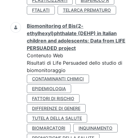
PLASTICIZZANTI
BISFENOLO A
FTALATI
TELARCA PREMATURO
Biomonitoring of Bis(2-
ethylhexyl)phthalate (DEHP) in Italian
children and adolescents: Data from LIFE
PERSUADED project
Contenuto Web
Risultati di Life Persuaded dello studio di
biomonitoraggio
CONTAMINANTI CHIMICI
EPIDEMIOLOGIA
FATTORI DI RISCHIO
DIFFERENZE DI GENERE
TUTELA DELLA SALUTE
BIOMARCATORI
INQUINAMENTO
PROMOZIONE DELLA SALUTE