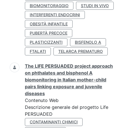
BIOMONITORAGGIO
STUDI IN VIVO
INTERFERENTI ENDOCRINI
OBESITÀ INFANTILE
PUBERTÀ PRECOCE
PLASTICIZZANTI
BISFENOLO A
FTALATI
TELARCA PREMATURO
The LIFE PERSUADED project approach
on phthalates and bisphenol A
biomonitoring in Italian mother-child
pairs linking exposure and juvenile
diseases
Contenuto Web
Descrizione generale del progetto Life
PERSUADED
CONTAMINANTI CHIMICI