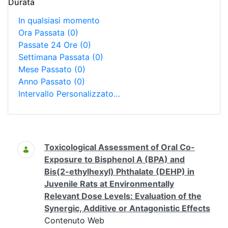
Durata
In qualsiasi momento
Ora Passata
(0)
Passate 24 Ore
(0)
Settimana Passata
(0)
Mese Passato
(0)
Anno Passato
(0)
Intervallo Personalizzato…
Ricerca
Toxicological Assessment of Oral Co-
Exposure to Bisphenol A (BPA) and
Bis(2-ethylhexyl) Phthalate (DEHP) in
Juvenile Rats at Environmentally
Relevant Dose Levels: Evaluation of the
Synergic, Additive or Antagonistic Effects
Contenuto Web