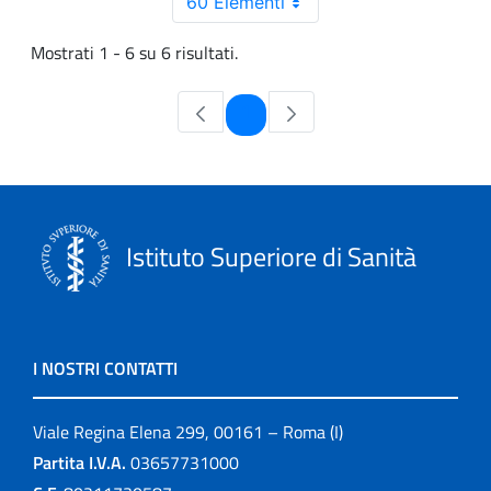
60 Elementi
Mostrati 1 - 6 su 6 risultati.
Pagina
1
Istituto Superiore di Sanità
I NOSTRI CONTATTI
Viale Regina Elena 299, 00161 – Roma (I)
Partita I.V.A.
03657731000