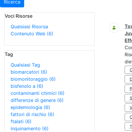
Ricerca
Voci Risorse
Ricerca
Tox
Qualsiasi Risorsa
Juv
Contenuto Web
(6)
Eff
Co
Tag
Ris
die
Qualsiasi Tag
biomarcatori
(6)
biomonitoraggio
(6)
D
bisfenolo a
(6)
contaminanti chimici
(6)
S
differenze di genere
(6)
epidemiologia
(6)
fattori di rischio
(6)
O
ftalati
(6)
inquinamento
(6)