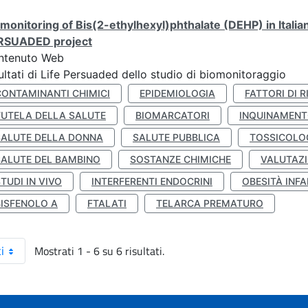
monitoring of Bis(2-ethylhexyl)phthalate (DEHP) in Italia
RSUADED project
ntenuto Web
ultati di Life Persuaded dello studio di biomonitoraggio
CONTAMINANTI CHIMICI
EPIDEMIOLOGIA
FATTORI DI R
TUTELA DELLA SALUTE
BIOMARCATORI
INQUINAMEN
SALUTE DELLA DONNA
SALUTE PUBBLICA
TOSSICOLO
SALUTE DEL BAMBINO
SOSTANZE CHIMICHE
VALUTAZI
TUDI IN VIVO
INTERFERENTI ENDOCRINI
OBESITÀ INFA
BISFENOLO A
FTALATI
TELARCA PREMATURO
Mostrati 1 - 6 su 6 risultati.
i