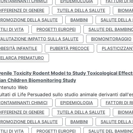
CONTAMINANTI CHIMICI
EPIDEMIOLOGIA
FATTORI DI R
IFFERENZE DI GENERE
TUTELA DELLA SALUTE
BIOMA
PROMOZIONE DELLA SALUTE
BAMBINI
SALUTE DELLA
TILI DI VITA
PROGETTI EUROPEI
SALUTE DEL BAMBIN
VALUTAZIONE IMPATTO SULLA SALUTE
BIOMONITORAGGIO
BESITÀ INFANTILE
PUBERTÀ PRECOCE
PLASTICIZZAN
TELARCA PREMATURO
enile Toxicity Rodent Model to Study Toxicological Effec
lian Children Biomonitoring Study
ntenuto Web
ultati di Life Persuaded sullo studio animale derivanti dall'
CONTAMINANTI CHIMICI
EPIDEMIOLOGIA
FATTORI DI R
IFFERENZE DI GENERE
TUTELA DELLA SALUTE
BIOMA
PROMOZIONE DELLA SALUTE
BAMBINI
SALUTE DELLA
TILI DI VITA
PROGETTI EUROPEI
SALUTE DEL BAMBIN