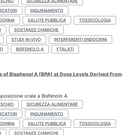
ISCHIO
SICUREZZA ALIMENTARE
RCATORI
INQUINAMENTO
 DONNA
SALUTE PUBBLICA
TOSSICOLOGIA
O
SOSTANZE CHIMICHE
STUDI IN VIVO
INTERFERENTI ENDOCRINI
TI
BISFENOLO A
FTALATI
ts of Bisphenol A (BPA) at Dose Levels Derived From
esposizione orale a Bisfenolo A
ISCHIO
SICUREZZA ALIMENTARE
RCATORI
INQUINAMENTO
 DONNA
SALUTE PUBBLICA
TOSSICOLOGIA
O
SOSTANZE CHIMICHE