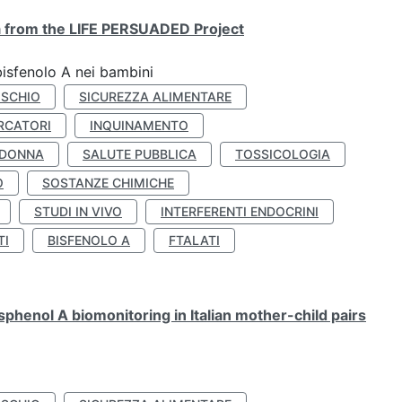
ta from the LIFE PERSUADED Project
bisfenolo A nei bambini
ISCHIO
SICUREZZA ALIMENTARE
RCATORI
INQUINAMENTO
 DONNA
SALUTE PUBBLICA
TOSSICOLOGIA
O
SOSTANZE CHIMICHE
STUDI IN VIVO
INTERFERENTI ENDOCRINI
TI
BISFENOLO A
FTALATI
henol A biomonitoring in Italian mother-child pairs