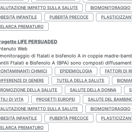
VALUTAZIONE IMPATTO SULLA SALUTE
BIOMONITORAGGIO
BESITÀ INFANTILE
PUBERTÀ PRECOCE
PLASTICIZZAN
TELARCA PREMATURO
 progetto LIFE PERSUADED
ntenuto Web
monitoraggio di ftalati e bisfenolo A in coppie madre-bamb
antili Ftalati e Bisfenolo A (BPA) sono composti diffusamente 
CONTAMINANTI CHIMICI
EPIDEMIOLOGIA
FATTORI DI R
IFFERENZE DI GENERE
TUTELA DELLA SALUTE
BIOMA
PROMOZIONE DELLA SALUTE
SALUTE DELLA DONNA
S
TILI DI VITA
PROGETTI EUROPEI
SALUTE DEL BAMBIN
VALUTAZIONE IMPATTO SULLA SALUTE
BIOMONITORAGGIO
BESITÀ INFANTILE
PUBERTÀ PRECOCE
PLASTICIZZAN
TELARCA PREMATURO