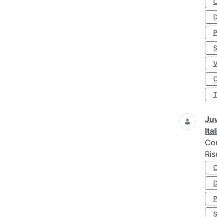
D
S
O
Juv
Ita
Co
Ris
D
S