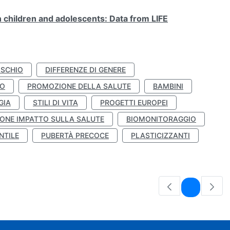
n children and adolescents: Data from LIFE
ISCHIO
DIFFERENZE DI GENERE
TO
PROMOZIONE DELLA SALUTE
BAMBINI
GIA
STILI DI VITA
PROGETTI EUROPEI
ONE IMPATTO SULLA SALUTE
BIOMONITORAGGIO
NTILE
PUBERTÀ PRECOCE
PLASTICIZZANTI
Pagina
1