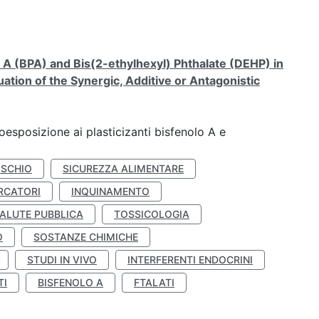
A (BPA) and Bis(2-ethylhexyl) Phthalate (DEHP) in
ation of the Synergic, Additive or Antagonistic
coesposizione ai plasticizanti bisfenolo A e
ISCHIO
SICUREZZA ALIMENTARE
RCATORI
INQUINAMENTO
ALUTE PUBBLICA
TOSSICOLOGIA
O
SOSTANZE CHIMICHE
STUDI IN VIVO
INTERFERENTI ENDOCRINI
TI
BISFENOLO A
FTALATI