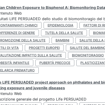
lian Children Exposure to Bisphenol A: Biomonitoring Da
ntenuto Web
ultati LIFE PERSUADED dello studio di biomonitoragio del 
CONTAMINANTI CHIMICI
EPIDEMIOLOGIA
FATTORI DI R
IFFERENZE DI GENERE
TUTELA DELLA SALUTE
BIOMA
PROMOZIONE DELLA SALUTE
BAMBINI
SALUTE DELLA
TILI DI VITA
PROGETTI EUROPEI
SALUTE DEL BAMBIN
VALUTAZIONE IMPATTO SULLA SALUTE
BIOMONITORAGGIO
BESITÀ INFANTILE
PUBERTÀ PRECOCE
PLASTICIZZAN
TELARCA PREMATURO
 LIFE PERSUADED project approach on phthalates and bisp
king exposure and juvenile diseases
ntenuto Web
crizione generale del progetto Life PERSUADED