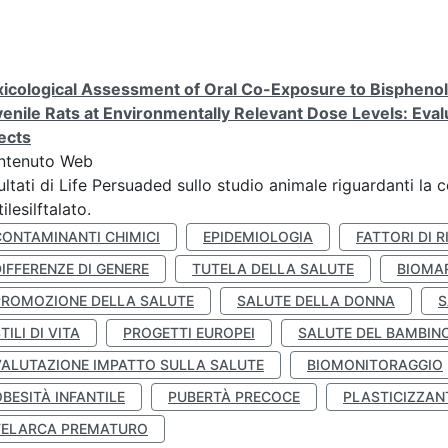
icological Assessment of Oral Co-Exposure to Bisphenol 
enile Rats at Environmentally Relevant Dose Levels: Evalu
ects
ntenuto Web
ultati di Life Persuaded sullo studio animale riguardanti la 
tilesilftalato.
CONTAMINANTI CHIMICI
EPIDEMIOLOGIA
FATTORI DI R
IFFERENZE DI GENERE
TUTELA DELLA SALUTE
BIOMA
PROMOZIONE DELLA SALUTE
SALUTE DELLA DONNA
S
TILI DI VITA
PROGETTI EUROPEI
SALUTE DEL BAMBIN
VALUTAZIONE IMPATTO SULLA SALUTE
BIOMONITORAGGIO
BESITÀ INFANTILE
PUBERTÀ PRECOCE
PLASTICIZZAN
TELARCA PREMATURO