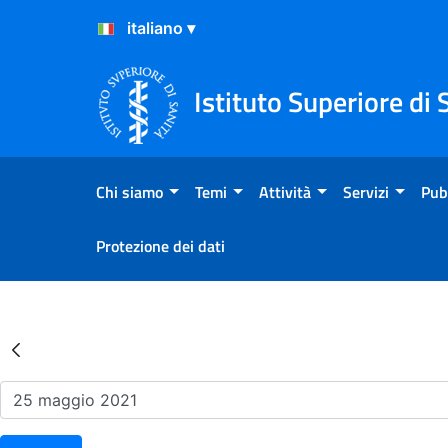
Salta al Contenuto
Salta al Footer
Istituto Superiore di 
Chi siamo
Temi
Attività
Servizi
Pub
Protezione dei dati
Risultati della Ricerca - Ev