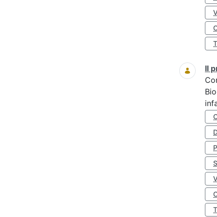
O
Il
Co
Bio
inf
D
S
O