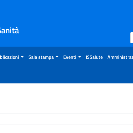
Sanità
blicazioni
Sala stampa
Eventi
ISSalute
Amministraz
enti