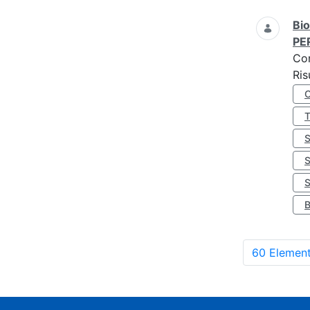
Bio
PE
Co
Ris
S
60 Element