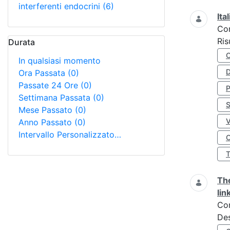
interferenti endocrini
(6)
Ita
Co
Ris
Durata
In qualsiasi momento
D
Ora Passata
(0)
Passate 24 Ore
(0)
Settimana Passata
(0)
S
Mese Passato
(0)
Anno Passato
(0)
Intervallo Personalizzato…
O
The
lin
Co
Des