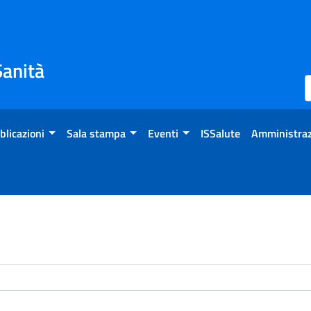
Sanità
blicazioni
Sala stampa
Eventi
ISSalute
Amministraz
enti