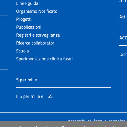
ATT
Linee guida
Organismo Notificato
Atti
Progetti
Pubblicazioni
Registri e sorveglianze
ACC
Ricerca collaboratori
Scuola
Dich
Sperimentazione clinica fase I
5 per mille
Il 5 per mille e l'ISS
Accessibilità: form di segnalaz