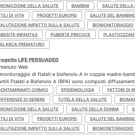
PROMOZIONE DELLA SALUTE
BAMBINI
SALUTE DELLA
TILI DI VITA
PROGETTI EUROPEI
SALUTE DEL BAMBIN
VALUTAZIONE IMPATTO SULLA SALUTE
BIOMONITORAGGIO
BESITÀ INFANTILE
PUBERTÀ PRECOCE
PLASTICIZZAN
TELARCA PREMATURO
 progetto LIFE PERSUADED
ntenuto Web
monitoraggio di ftalati e bisfenolo A in coppie madre-bamb
antili Ftalati e Bisfenolo A (BPA) sono composti diffusamente 
CONTAMINANTI CHIMICI
EPIDEMIOLOGIA
FATTORI DI R
IFFERENZE DI GENERE
TUTELA DELLA SALUTE
BIOMA
PROMOZIONE DELLA SALUTE
SALUTE DELLA DONNA
S
TILI DI VITA
PROGETTI EUROPEI
SALUTE DEL BAMBIN
VALUTAZIONE IMPATTO SULLA SALUTE
BIOMONITORAGGIO