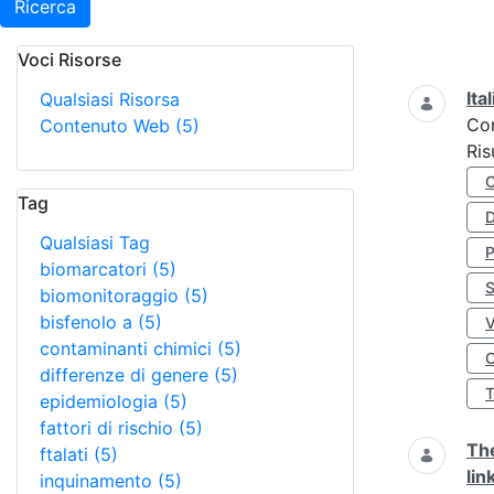
Ricerca
Voci Risorse
Ricerca
Ita
Qualsiasi Risorsa
Co
Contenuto Web
(5)
Ris
Tag
D
Qualsiasi Tag
biomarcatori
(5)
S
biomonitoraggio
(5)
bisfenolo a
(5)
contaminanti chimici
(5)
O
differenze di genere
(5)
epidemiologia
(5)
fattori di rischio
(5)
The
ftalati
(5)
lin
inquinamento
(5)