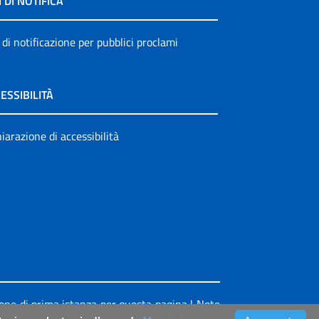
I DI NOTIFICA
 di notificazione per pubblici proclami
ESSIBILITÀ
iarazione di accessibilità
ione di prima istanza per questa pagina
|
Note