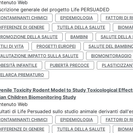
ntenuto Web
crizione generale del progetto Life PERSUADED
CONTAMINANTI CHIMICI
EPIDEMIOLOGIA
FATTORI DI R
IFFERENZE DI GENERE
TUTELA DELLA SALUTE
BIOMA
PROMOZIONE DELLA SALUTE
BAMBINI
SALUTE DELLA
TILI DI VITA
PROGETTI EUROPEI
SALUTE DEL BAMBIN
VALUTAZIONE IMPATTO SULLA SALUTE
BIOMONITORAGGIO
BESITÀ INFANTILE
PUBERTÀ PRECOCE
PLASTICIZZAN
TELARCA PREMATURO
enile Toxicity Rodent Model to Study Toxicological Effec
lian Children Biomonitoring Study
ntenuto Web
ultati di Life Persuaded sullo studio animale derivanti dall'
CONTAMINANTI CHIMICI
EPIDEMIOLOGIA
FATTORI DI R
IFFERENZE DI GENERE
TUTELA DELLA SALUTE
BIOMA