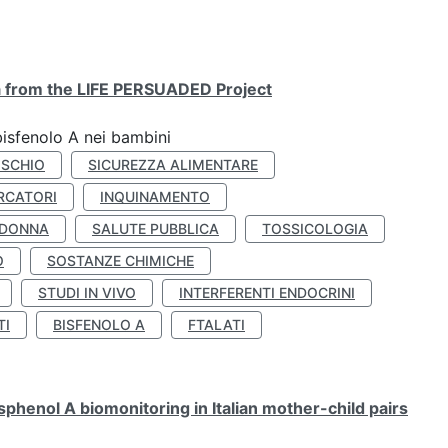
ta from the LIFE PERSUADED Project
bisfenolo A nei bambini
ISCHIO
SICUREZZA ALIMENTARE
RCATORI
INQUINAMENTO
 DONNA
SALUTE PUBBLICA
TOSSICOLOGIA
O
SOSTANZE CHIMICHE
STUDI IN VIVO
INTERFERENTI ENDOCRINI
TI
BISFENOLO A
FTALATI
henol A biomonitoring in Italian mother-child pairs