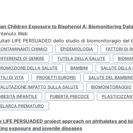
lian Children Exposure to Bisphenol A: Biomonitoring Da
ntenuto Web
ultati LIFE PERSUADED dello studio di biomonitoragio del 
CONTAMINANTI CHIMICI
EPIDEMIOLOGIA
FATTORI DI R
IFFERENZE DI GENERE
TUTELA DELLA SALUTE
BIOMA
PROMOZIONE DELLA SALUTE
BAMBINI
SALUTE DELLA
TILI DI VITA
PROGETTI EUROPEI
SALUTE DEL BAMBIN
VALUTAZIONE IMPATTO SULLA SALUTE
BIOMONITORAGGIO
BESITÀ INFANTILE
PUBERTÀ PRECOCE
PLASTICIZZAN
TELARCA PREMATURO
 LIFE PERSUADED project approach on phthalates and bisp
king exposure and juvenile diseases