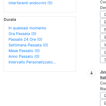
Co
interferenti endocrini
(5)
Des
Durata
D
In qualsiasi momento
Ora Passata
(0)
S
Passate 24 Ore
(0)
Settimana Passata
(0)
Mese Passato
(0)
O
Anno Passato
(0)
Intervallo Personalizzato…
Juv
Ita
Co
Ris
D