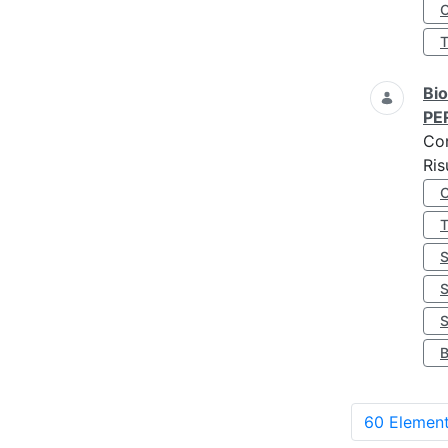
O
Bio
PE
Co
Ris
S
60 Element