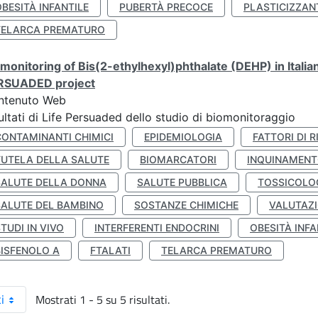
BESITÀ INFANTILE
PUBERTÀ PRECOCE
PLASTICIZZAN
TELARCA PREMATURO
monitoring of Bis(2-ethylhexyl)phthalate (DEHP) in Italia
RSUADED project
ntenuto Web
ultati di Life Persuaded dello studio di biomonitoraggio
CONTAMINANTI CHIMICI
EPIDEMIOLOGIA
FATTORI DI R
TUTELA DELLA SALUTE
BIOMARCATORI
INQUINAMEN
SALUTE DELLA DONNA
SALUTE PUBBLICA
TOSSICOLO
SALUTE DEL BAMBINO
SOSTANZE CHIMICHE
VALUTAZI
TUDI IN VIVO
INTERFERENTI ENDOCRINI
OBESITÀ INFA
BISFENOLO A
FTALATI
TELARCA PREMATURO
Mostrati 1 - 5 su 5 risultati.
i