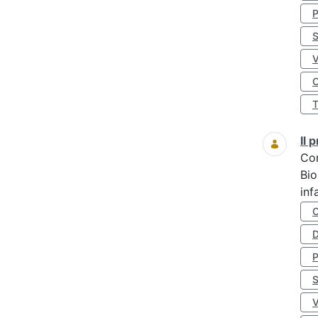
S
O
Il
Co
Bio
inf
D
S