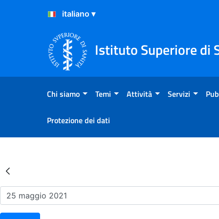
Salta al Contenuto
Salta al Footer
Istituto Superiore di 
Chi siamo
Temi
Attività
Servizi
Pub
Protezione dei dati
Risultati della Ricerca - Ev