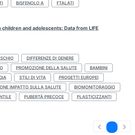
TI
BISFENOLO A
FTALATI
n children and adolescents: Data from LIFE
ISCHIO
DIFFERENZE DI GENERE
TO
PROMOZIONE DELLA SALUTE
BAMBINI
GIA
STILI DI VITA
PROGETTI EUROPEI
ONE IMPATTO SULLA SALUTE
BIOMONITORAGGIO
NTILE
PUBERTÀ PRECOCE
PLASTICIZZANTI
Pagina
1