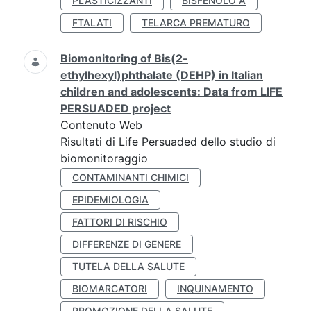
PLASTICIZZANTI
BISFENOLO A
FTALATI
TELARCA PREMATURO
Biomonitoring of Bis(2-
ethylhexyl)phthalate (DEHP) in Italian
children and adolescents: Data from LIFE
PERSUADED project
Contenuto Web
Risultati di Life Persuaded dello studio di
biomonitoraggio
CONTAMINANTI CHIMICI
EPIDEMIOLOGIA
FATTORI DI RISCHIO
DIFFERENZE DI GENERE
TUTELA DELLA SALUTE
BIOMARCATORI
INQUINAMENTO
PROMOZIONE DELLA SALUTE