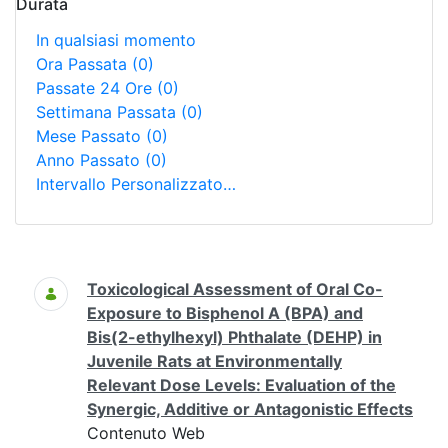
Durata
In qualsiasi momento
Ora Passata
(0)
Passate 24 Ore
(0)
Settimana Passata
(0)
Mese Passato
(0)
Anno Passato
(0)
Intervallo Personalizzato…
Ricerca
Toxicological Assessment of Oral Co-
Exposure to Bisphenol A (BPA) and
Bis(2-ethylhexyl) Phthalate (DEHP) in
Juvenile Rats at Environmentally
Relevant Dose Levels: Evaluation of the
Synergic, Additive or Antagonistic Effects
Contenuto Web