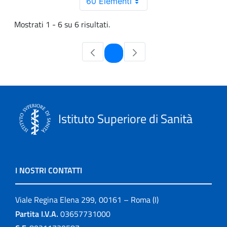
60 Elementi
Mostrati 1 - 6 su 6 risultati.
Pagina
1
Istituto Superiore di Sanità
I NOSTRI CONTATTI
Viale Regina Elena 299, 00161 – Roma (I)
Partita I.V.A.
03657731000