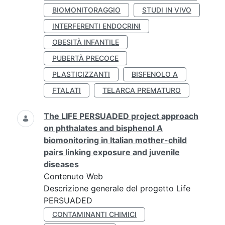
BIOMONITORAGGIO
STUDI IN VIVO
INTERFERENTI ENDOCRINI
OBESITÀ INFANTILE
PUBERTÀ PRECOCE
PLASTICIZZANTI
BISFENOLO A
FTALATI
TELARCA PREMATURO
The LIFE PERSUADED project approach
on phthalates and bisphenol A
biomonitoring in Italian mother-child
pairs linking exposure and juvenile
diseases
Contenuto Web
Descrizione generale del progetto Life
PERSUADED
CONTAMINANTI CHIMICI