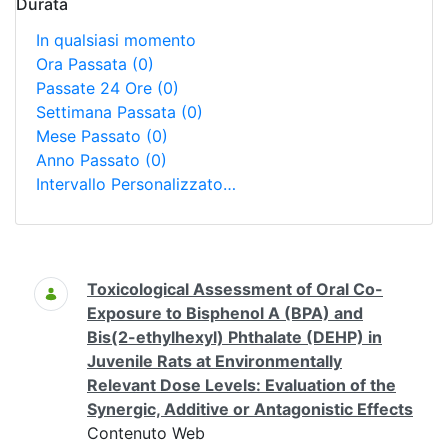
Durata
In qualsiasi momento
Ora Passata
(0)
Passate 24 Ore
(0)
Settimana Passata
(0)
Mese Passato
(0)
Anno Passato
(0)
Intervallo Personalizzato…
Ricerca
Toxicological Assessment of Oral Co-
Exposure to Bisphenol A (BPA) and
Bis(2-ethylhexyl) Phthalate (DEHP) in
Juvenile Rats at Environmentally
Relevant Dose Levels: Evaluation of the
Synergic, Additive or Antagonistic Effects
Contenuto Web