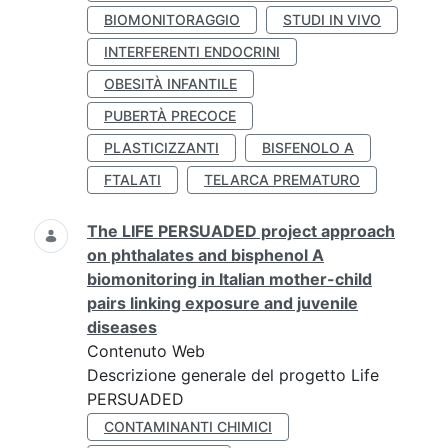
BIOMONITORAGGIO
STUDI IN VIVO
INTERFERENTI ENDOCRINI
OBESITÀ INFANTILE
PUBERTÀ PRECOCE
PLASTICIZZANTI
BISFENOLO A
FTALATI
TELARCA PREMATURO
The LIFE PERSUADED project approach
on phthalates and bisphenol A
biomonitoring in Italian mother-child
pairs linking exposure and juvenile
diseases
Contenuto Web
Descrizione generale del progetto Life
PERSUADED
CONTAMINANTI CHIMICI