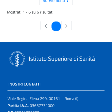
60 Elementi
Mostrati 1 - 6 su 6 risultati.
Pagina
1
Istituto Superiore di Sanità
I NOSTRI CONTATTI
Viale Regina Elena 299, 00161 – Roma (I)
Partita I.V.A.
03657731000