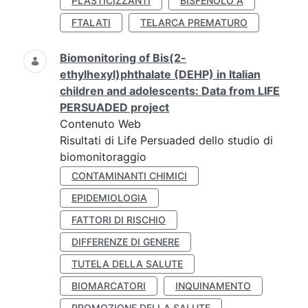
PLASTICIZZANTI
BISFENOLO A
FTALATI
TELARCA PREMATURO
Biomonitoring of Bis(2-
ethylhexyl)phthalate (DEHP) in Italian
children and adolescents: Data from LIFE
PERSUADED project
Contenuto Web
Risultati di Life Persuaded dello studio di
biomonitoraggio
CONTAMINANTI CHIMICI
EPIDEMIOLOGIA
FATTORI DI RISCHIO
DIFFERENZE DI GENERE
TUTELA DELLA SALUTE
BIOMARCATORI
INQUINAMENTO
PROMOZIONE DELLA SALUTE