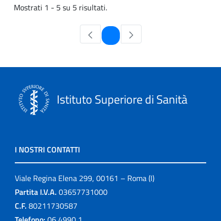
Mostrati 1 - 5 su 5 risultati.
Pagina
1
Istituto Superiore di Sanità
I NOSTRI CONTATTI
Viale Regina Elena 299, 00161 – Roma (I)
Partita I.V.A.
03657731000
C.F.
80211730587
Telefono:
06 4990 1