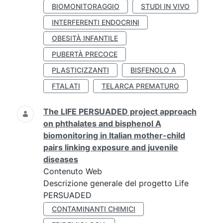
BIOMONITORAGGIO
STUDI IN VIVO
INTERFERENTI ENDOCRINI
OBESITÀ INFANTILE
PUBERTÀ PRECOCE
PLASTICIZZANTI
BISFENOLO A
FTALATI
TELARCA PREMATURO
The LIFE PERSUADED project approach
on phthalates and bisphenol A
biomonitoring in Italian mother-child
pairs linking exposure and juvenile
diseases
Contenuto Web
Descrizione generale del progetto Life
PERSUADED
CONTAMINANTI CHIMICI