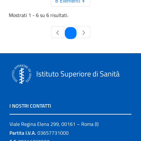
8 Elementi
Mostrati 1 - 6 su 6 risultati.
Pagina
1
Istituto Superiore di Sanità
I NOSTRI CONTATTI
Viale Regina Elena 299, 00161 – Roma (I)
Partita I.V.A.
03657731000