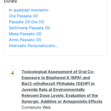
Durata
In qualsiasi momento
Ora Passata
(0)
Passate 24 Ore
(0)
Settimana Passata
(0)
Mese Passato
(0)
Anno Passato
(0)
Intervallo Personalizzato…
Ricerca
Toxicological Assessment of Oral Co-
Exposure to Bisphenol A (BPA) and
Bis(2-ethylhexyl) Phthalate (DEHP) in
Juvenile Rats at Environmentally
Relevant Dose Levels: Evaluation of the
Synergic, Additive or Antagonistic Effects
Contenuto Web