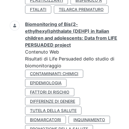
PLASTICIZZANTI
BISFENOLO A
FTALATI
TELARCA PREMATURO
Biomonitoring of Bis(2-
ethylhexyl)phthalate (DEHP) in Italian
children and adolescents: Data from LIFE
PERSUADED project
Contenuto Web
Risultati di Life Persuaded dello studio di
biomonitoraggio
CONTAMINANTI CHIMICI
EPIDEMIOLOGIA
FATTORI DI RISCHIO
DIFFERENZE DI GENERE
TUTELA DELLA SALUTE
BIOMARCATORI
INQUINAMENTO
PROMOZIONE DELLA SALUTE