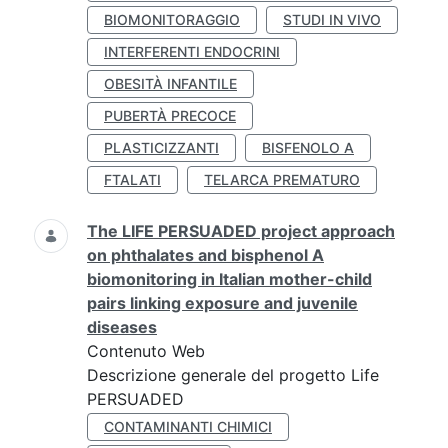
BIOMONITORAGGIO
STUDI IN VIVO
INTERFERENTI ENDOCRINI
OBESITÀ INFANTILE
PUBERTÀ PRECOCE
PLASTICIZZANTI
BISFENOLO A
FTALATI
TELARCA PREMATURO
The LIFE PERSUADED project approach
on phthalates and bisphenol A
biomonitoring in Italian mother-child
pairs linking exposure and juvenile
diseases
Contenuto Web
Descrizione generale del progetto Life
PERSUADED
CONTAMINANTI CHIMICI