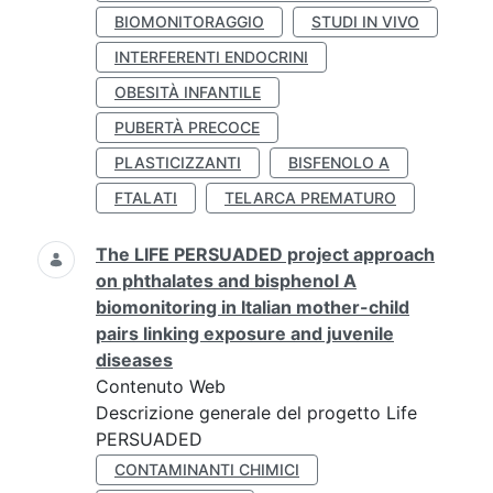
BIOMONITORAGGIO
STUDI IN VIVO
INTERFERENTI ENDOCRINI
OBESITÀ INFANTILE
PUBERTÀ PRECOCE
PLASTICIZZANTI
BISFENOLO A
FTALATI
TELARCA PREMATURO
The LIFE PERSUADED project approach
on phthalates and bisphenol A
biomonitoring in Italian mother-child
pairs linking exposure and juvenile
diseases
Contenuto Web
Descrizione generale del progetto Life
PERSUADED
CONTAMINANTI CHIMICI