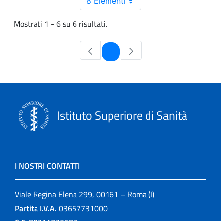
8 Elementi
Mostrati 1 - 6 su 6 risultati.
Pagina
1
Istituto Superiore di Sanità
I NOSTRI CONTATTI
Viale Regina Elena 299, 00161 – Roma (I)
Partita I.V.A.
03657731000