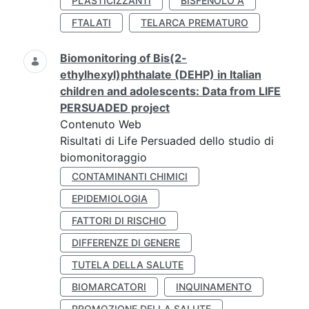
PLASTICIZZANTI
BISFENOLO A
FTALATI
TELARCA PREMATURO
Biomonitoring of Bis(2-
ethylhexyl)phthalate (DEHP) in Italian
children and adolescents: Data from LIFE
PERSUADED project
Contenuto Web
Risultati di Life Persuaded dello studio di
biomonitoraggio
CONTAMINANTI CHIMICI
EPIDEMIOLOGIA
FATTORI DI RISCHIO
DIFFERENZE DI GENERE
TUTELA DELLA SALUTE
BIOMARCATORI
INQUINAMENTO
PROMOZIONE DELLA SALUTE