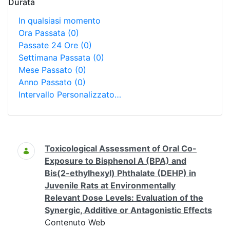
Durata
In qualsiasi momento
Ora Passata
(0)
Passate 24 Ore
(0)
Settimana Passata
(0)
Mese Passato
(0)
Anno Passato
(0)
Intervallo Personalizzato…
Ricerca
Toxicological Assessment of Oral Co-
Exposure to Bisphenol A (BPA) and
Bis(2-ethylhexyl) Phthalate (DEHP) in
Juvenile Rats at Environmentally
Relevant Dose Levels: Evaluation of the
Synergic, Additive or Antagonistic Effects
Contenuto Web