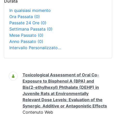
Durata
In qualsiasi momento
Ora Passata
(0)
Passate 24 Ore
(0)
Settimana Passata
(0)
Mese Passato
(0)
Anno Passato
(0)
Intervallo Personalizzato…
Ricerca
Toxicological Assessment of Oral Co-
Exposure to Bisphenol A (BPA) and
Bis(2-ethylhexyl) Phthalate (DEHP) in
Juvenile Rats at Environmentally
Relevant Dose Levels: Evaluation of the
Synergic, Additive or Antagonistic Effects
Contenuto Web