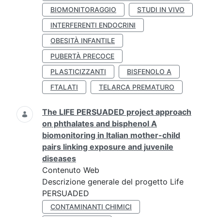
BIOMONITORAGGIO
STUDI IN VIVO
INTERFERENTI ENDOCRINI
OBESITÀ INFANTILE
PUBERTÀ PRECOCE
PLASTICIZZANTI
BISFENOLO A
FTALATI
TELARCA PREMATURO
The LIFE PERSUADED project approach
on phthalates and bisphenol A
biomonitoring in Italian mother-child
pairs linking exposure and juvenile
diseases
Contenuto Web
Descrizione generale del progetto Life
PERSUADED
CONTAMINANTI CHIMICI