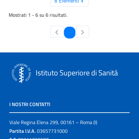
8 Elementi
Mostrati 1 - 6 su 6 risultati.
Pagina
1
Istituto Superiore di Sanità
I NOSTRI CONTATTI
Viale Regina Elena 299, 00161 – Roma (I)
Partita I.V.A.
03657731000