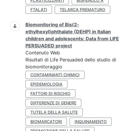
PLASTICIZZANTI
BISFENOLO A
FTALATI
TELARCA PREMATURO
Biomonitoring of Bis(2-
ethylhexyl)phthalate (DEHP) in Italian
children and adolescents: Data from LIFE
PERSUADED project
Contenuto Web
Risultati di Life Persuaded dello studio di
biomonitoraggio
CONTAMINANTI CHIMICI
EPIDEMIOLOGIA
FATTORI DI RISCHIO
DIFFERENZE DI GENERE
TUTELA DELLA SALUTE
BIOMARCATORI
INQUINAMENTO
PROMOZIONE DELLA SALUTE