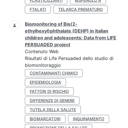
PLASTICIZZANTI
BISFENOLO A
FTALATI
TELARCA PREMATURO
Biomonitoring of Bis(2-
ethylhexyl)phthalate (DEHP) in Italian
children and adolescents: Data from LIFE
PERSUADED project
Contenuto Web
Risultati di Life Persuaded dello studio di
biomonitoraggio
CONTAMINANTI CHIMICI
EPIDEMIOLOGIA
FATTORI DI RISCHIO
DIFFERENZE DI GENERE
TUTELA DELLA SALUTE
BIOMARCATORI
INQUINAMENTO
PROMOZIONE DELLA SALUTE