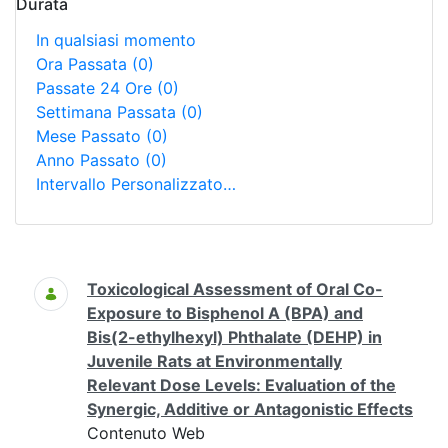
Durata
In qualsiasi momento
Ora Passata
(0)
Passate 24 Ore
(0)
Settimana Passata
(0)
Mese Passato
(0)
Anno Passato
(0)
Intervallo Personalizzato…
Ricerca
Toxicological Assessment of Oral Co-
Exposure to Bisphenol A (BPA) and
Bis(2-ethylhexyl) Phthalate (DEHP) in
Juvenile Rats at Environmentally
Relevant Dose Levels: Evaluation of the
Synergic, Additive or Antagonistic Effects
Contenuto Web