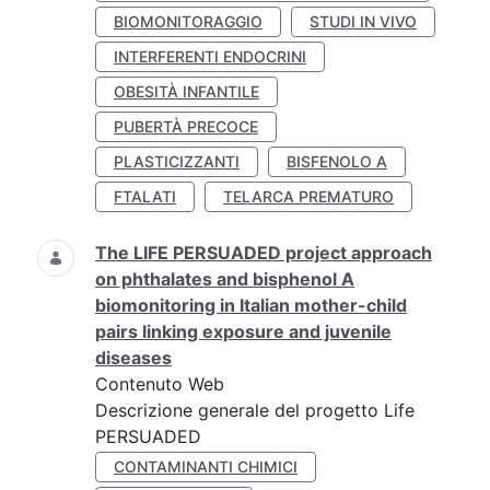
BIOMONITORAGGIO
STUDI IN VIVO
INTERFERENTI ENDOCRINI
OBESITÀ INFANTILE
PUBERTÀ PRECOCE
PLASTICIZZANTI
BISFENOLO A
FTALATI
TELARCA PREMATURO
The LIFE PERSUADED project approach
on phthalates and bisphenol A
biomonitoring in Italian mother-child
pairs linking exposure and juvenile
diseases
Contenuto Web
Descrizione generale del progetto Life
PERSUADED
CONTAMINANTI CHIMICI