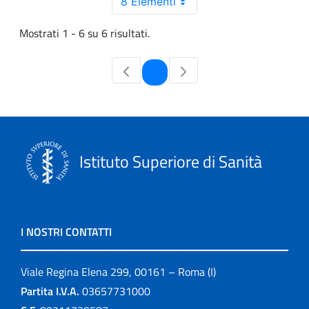
8 Elementi
Mostrati 1 - 6 su 6 risultati.
Pagina
1
Istituto Superiore di Sanità
I NOSTRI CONTATTI
Viale Regina Elena 299, 00161 – Roma (I)
Partita I.V.A.
03657731000