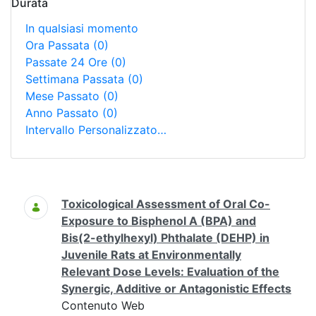
Durata
In qualsiasi momento
Ora Passata
(0)
Passate 24 Ore
(0)
Settimana Passata
(0)
Mese Passato
(0)
Anno Passato
(0)
Intervallo Personalizzato…
Ricerca
Toxicological Assessment of Oral Co-
Exposure to Bisphenol A (BPA) and
Bis(2-ethylhexyl) Phthalate (DEHP) in
Juvenile Rats at Environmentally
Relevant Dose Levels: Evaluation of the
Synergic, Additive or Antagonistic Effects
Contenuto Web