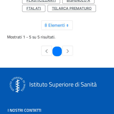
PLASTICIZZANTI
BISFENOLO A
FTALATI
TELARCA PREMATURO
8 Elementi
Mostrati 1 - 5 su 5 risultati.
Pagina
1
Istituto Superiore di Sanità
I NOSTRI CONTATTI