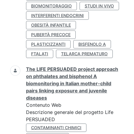
BIOMONITORAGGIO
STUDI IN VIVO
INTERFERENTI ENDOCRINI
OBESITÀ INFANTILE
PUBERTÀ PRECOCE
PLASTICIZZANTI
BISFENOLO A
FTALATI
TELARCA PREMATURO
The LIFE PERSUADED project approach
on phthalates and bisphenol A
biomonitoring in Italian mother-child
pairs linking exposure and juvenile
diseases
Contenuto Web
Descrizione generale del progetto Life
PERSUADED
CONTAMINANTI CHIMICI