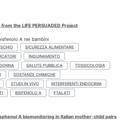
ta from the LIFE PERSUADED Project
bisfenolo A nei bambini
ISCHIO
SICUREZZA ALIMENTARE
RCATORI
INQUINAMENTO
 DONNA
SALUTE PUBBLICA
TOSSICOLOGIA
O
SOSTANZE CHIMICHE
STUDI IN VIVO
INTERFERENTI ENDOCRINI
TI
BISFENOLO A
FTALATI
henol A biomonitoring in Italian mother-child pairs