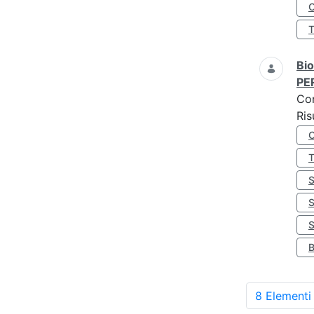
O
Bio
PE
Co
Ris
S
8 Elementi