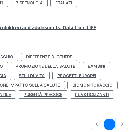
TI
BISFENOLO A
FTALATI
n children and adolescents: Data from LIFE
ISCHIO
DIFFERENZE DI GENERE
TO
PROMOZIONE DELLA SALUTE
BAMBINI
GIA
STILI DI VITA
PROGETTI EUROPEI
ONE IMPATTO SULLA SALUTE
BIOMONITORAGGIO
NTILE
PUBERTÀ PRECOCE
PLASTICIZZANTI
Pagina
1