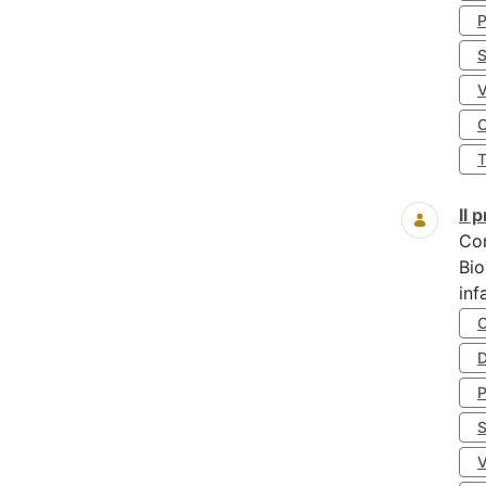
S
O
Il
Co
Bio
inf
D
S