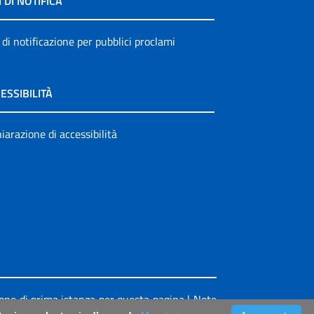
I DI NOTIFICA
 di notificazione per pubblici proclami
ESSIBILITÀ
iarazione di accessibilità
ione di prima istanza per questa pagina
|
Note