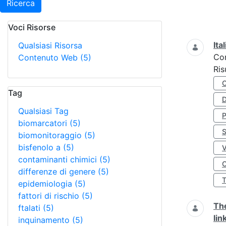
Ricerca
Voci Risorse
Ricerca
Ita
Qualsiasi Risorsa
Co
Contenuto Web
(5)
Ris
Tag
D
Qualsiasi Tag
biomarcatori
(5)
S
biomonitoraggio
(5)
bisfenolo a
(5)
contaminanti chimici
(5)
O
differenze di genere
(5)
epidemiologia
(5)
fattori di rischio
(5)
The
ftalati
(5)
lin
inquinamento
(5)