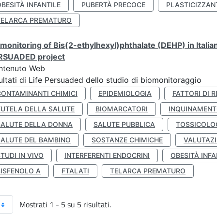
BESITÀ INFANTILE
PUBERTÀ PRECOCE
PLASTICIZZAN
TELARCA PREMATURO
monitoring of Bis(2-ethylhexyl)phthalate (DEHP) in Italia
RSUADED project
ntenuto Web
ultati di Life Persuaded dello studio di biomonitoraggio
CONTAMINANTI CHIMICI
EPIDEMIOLOGIA
FATTORI DI R
TUTELA DELLA SALUTE
BIOMARCATORI
INQUINAMEN
SALUTE DELLA DONNA
SALUTE PUBBLICA
TOSSICOLO
SALUTE DEL BAMBINO
SOSTANZE CHIMICHE
VALUTAZI
TUDI IN VIVO
INTERFERENTI ENDOCRINI
OBESITÀ INFA
BISFENOLO A
FTALATI
TELARCA PREMATURO
Mostrati 1 - 5 su 5 risultati.