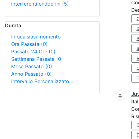
Co
interferenti endocrini
(5)
Des
Durata
D
In qualsiasi momento
Ora Passata
(0)
S
Passate 24 Ore
(0)
Settimana Passata
(0)
Mese Passato
(0)
O
Anno Passato
(0)
Intervallo Personalizzato…
Juv
Ita
Co
Ris
D