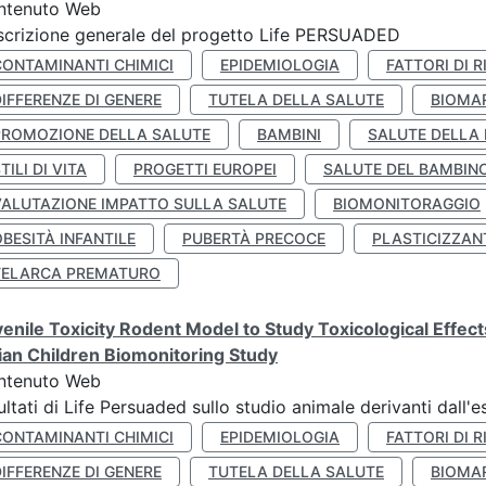
ntenuto Web
crizione generale del progetto Life PERSUADED
CONTAMINANTI CHIMICI
EPIDEMIOLOGIA
FATTORI DI R
IFFERENZE DI GENERE
TUTELA DELLA SALUTE
BIOMA
PROMOZIONE DELLA SALUTE
BAMBINI
SALUTE DELLA
TILI DI VITA
PROGETTI EUROPEI
SALUTE DEL BAMBIN
VALUTAZIONE IMPATTO SULLA SALUTE
BIOMONITORAGGIO
BESITÀ INFANTILE
PUBERTÀ PRECOCE
PLASTICIZZAN
TELARCA PREMATURO
enile Toxicity Rodent Model to Study Toxicological Effec
lian Children Biomonitoring Study
ntenuto Web
ultati di Life Persuaded sullo studio animale derivanti dall'
CONTAMINANTI CHIMICI
EPIDEMIOLOGIA
FATTORI DI R
IFFERENZE DI GENERE
TUTELA DELLA SALUTE
BIOMA