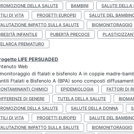
PROMOZIONE DELLA SALUTE
BAMBINI
SALUTE DELLA
TILI DI VITA
PROGETTI EUROPEI
SALUTE DEL BAMBIN
VALUTAZIONE IMPATTO SULLA SALUTE
BIOMONITORAGGIO
BESITÀ INFANTILE
PUBERTÀ PRECOCE
PLASTICIZZAN
TELARCA PREMATURO
 progetto LIFE PERSUADED
ntenuto Web
monitoraggio di ftalati e bisfenolo A in coppie madre-bamb
antili Ftalati e Bisfenolo A (BPA) sono composti diffusamente 
CONTAMINANTI CHIMICI
EPIDEMIOLOGIA
FATTORI DI R
IFFERENZE DI GENERE
TUTELA DELLA SALUTE
BIOMA
PROMOZIONE DELLA SALUTE
SALUTE DELLA DONNA
S
TILI DI VITA
PROGETTI EUROPEI
SALUTE DEL BAMBIN
VALUTAZIONE IMPATTO SULLA SALUTE
BIOMONITORAGGIO