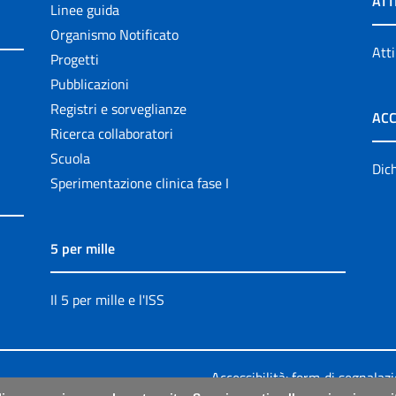
ATT
Linee guida
Organismo Notificato
Atti
Progetti
Pubblicazioni
Registri e sorveglianze
ACC
Ricerca collaboratori
Scuola
Dich
Sperimentazione clinica fase I
5 per mille
Il 5 per mille e l'ISS
Accessibilità: form di segnalaz