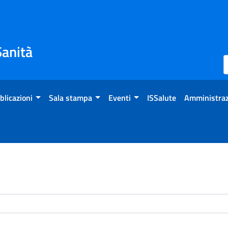
Sanità
blicazioni
Sala stampa
Eventi
ISSalute
Amministraz
enti