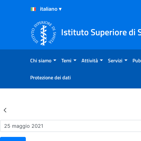
Salta al Contenuto
Salta al Footer
Istituto Superiore di 
Chi siamo
Temi
Attività
Servizi
Pub
Protezione dei dati
Risultati della Ricerca - Ev