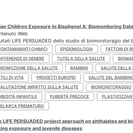
lian Children Exposure to Bisphenol A: Biomonitoring Da
ntenuto Web
ultati LIFE PERSUADED dello studio di biomonitoragio del 
CONTAMINANTI CHIMICI
EPIDEMIOLOGIA
FATTORI DI R
IFFERENZE DI GENERE
TUTELA DELLA SALUTE
BIOMA
PROMOZIONE DELLA SALUTE
BAMBINI
SALUTE DELLA
TILI DI VITA
PROGETTI EUROPEI
SALUTE DEL BAMBIN
VALUTAZIONE IMPATTO SULLA SALUTE
BIOMONITORAGGIO
BESITÀ INFANTILE
PUBERTÀ PRECOCE
PLASTICIZZAN
TELARCA PREMATURO
 LIFE PERSUADED project approach on phthalates and bisp
king exposure and juvenile diseases