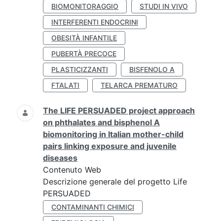
BIOMONITORAGGIO
STUDI IN VIVO
INTERFERENTI ENDOCRINI
OBESITÀ INFANTILE
PUBERTÀ PRECOCE
PLASTICIZZANTI
BISFENOLO A
FTALATI
TELARCA PREMATURO
The LIFE PERSUADED project approach
on phthalates and bisphenol A
biomonitoring in Italian mother-child
pairs linking exposure and juvenile
diseases
Contenuto Web
Descrizione generale del progetto Life
PERSUADED
CONTAMINANTI CHIMICI