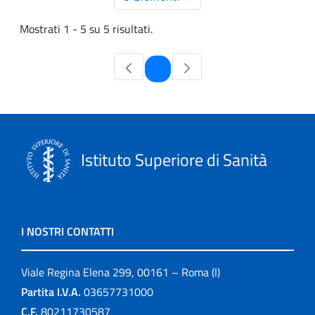
Mostrati 1 - 5 su 5 risultati.
Pagina
1
Istituto Superiore di Sanità
I NOSTRI CONTATTI
Viale Regina Elena 299, 00161 – Roma (I)
Partita I.V.A.
03657731000
C.F.
80211730587