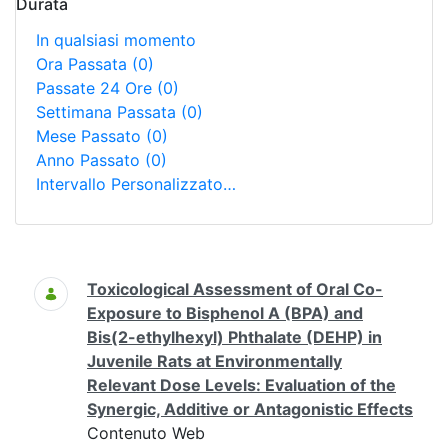
Durata
In qualsiasi momento
Ora Passata
(0)
Passate 24 Ore
(0)
Settimana Passata
(0)
Mese Passato
(0)
Anno Passato
(0)
Intervallo Personalizzato…
Ricerca
Toxicological Assessment of Oral Co-
Exposure to Bisphenol A (BPA) and
Bis(2-ethylhexyl) Phthalate (DEHP) in
Juvenile Rats at Environmentally
Relevant Dose Levels: Evaluation of the
Synergic, Additive or Antagonistic Effects
Contenuto Web