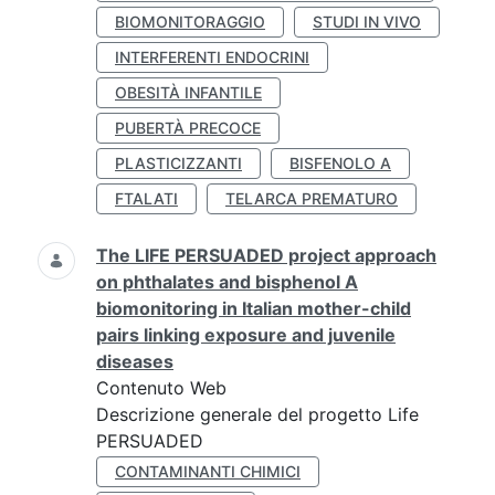
BIOMONITORAGGIO
STUDI IN VIVO
INTERFERENTI ENDOCRINI
OBESITÀ INFANTILE
PUBERTÀ PRECOCE
PLASTICIZZANTI
BISFENOLO A
FTALATI
TELARCA PREMATURO
The LIFE PERSUADED project approach
on phthalates and bisphenol A
biomonitoring in Italian mother-child
pairs linking exposure and juvenile
diseases
Contenuto Web
Descrizione generale del progetto Life
PERSUADED
CONTAMINANTI CHIMICI