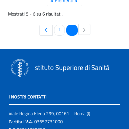
4 Elementi
Mostrati 5 - 6 su 6 risultati.
Pagina
Pagina
1
2
Istituto Superiore di Sanità
I NOSTRI CONTATTI
Viale Regina Elena 299, 00161 – Roma (I)
Partita I.V.A.
03657731000