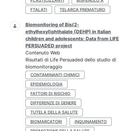
PLASTICIZZANTI
BISFENOLO A
FTALATI
TELARCA PREMATURO
Biomonitoring of Bis(2-
ethylhexyl)phthalate (DEHP) in Italian
children and adolescents: Data from LIFE
PERSUADED project
Contenuto Web
Risultati di Life Persuaded dello studio di
biomonitoraggio
CONTAMINANTI CHIMICI
EPIDEMIOLOGIA
FATTORI DI RISCHIO
DIFFERENZE DI GENERE
TUTELA DELLA SALUTE
BIOMARCATORI
INQUINAMENTO
PROMOZIONE DELLA SALUTE