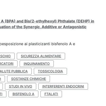
A (BPA) and Bis(2-ethylhexyl) Phthalate (DEHP) in
ation of the Synergic, Additive or Antagonistic
coesposizione ai plasticizanti bisfenolo A e
ISCHIO
SICUREZZA ALIMENTARE
RCATORI
INQUINAMENTO
ALUTE PUBBLICA
TOSSICOLOGIA
O
SOSTANZE CHIMICHE
STUDI IN VIVO
INTERFERENTI ENDOCRINI
TI
BISFENOLO A
FTALATI