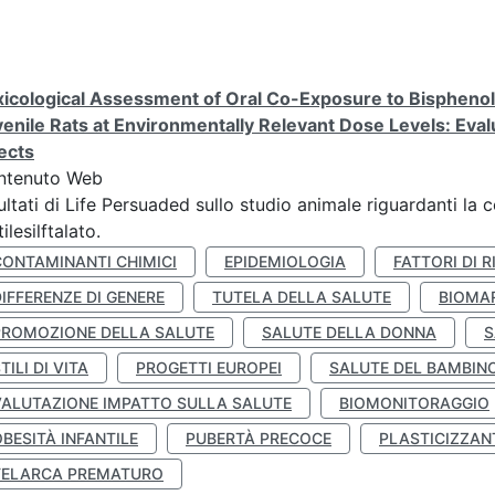
icological Assessment of Oral Co-Exposure to Bisphenol 
enile Rats at Environmentally Relevant Dose Levels: Evalu
ects
ntenuto Web
ultati di Life Persuaded sullo studio animale riguardanti la 
tilesilftalato.
CONTAMINANTI CHIMICI
EPIDEMIOLOGIA
FATTORI DI R
IFFERENZE DI GENERE
TUTELA DELLA SALUTE
BIOMA
PROMOZIONE DELLA SALUTE
SALUTE DELLA DONNA
S
TILI DI VITA
PROGETTI EUROPEI
SALUTE DEL BAMBIN
VALUTAZIONE IMPATTO SULLA SALUTE
BIOMONITORAGGIO
BESITÀ INFANTILE
PUBERTÀ PRECOCE
PLASTICIZZAN
TELARCA PREMATURO