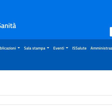
Sanità
blicazioni
Sala stampa
Eventi
ISSalute
Amministraz
enti