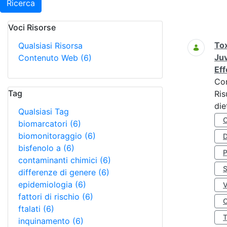
Ricerca
Voci Risorse
Ricerca
Tox
Qualsiasi Risorsa
Juv
Contenuto Web
(6)
Eff
Co
Tag
Ris
die
Qualsiasi Tag
biomarcatori
(6)
biomonitoraggio
(6)
D
bisfenolo a
(6)
contaminanti chimici
(6)
S
differenze di genere
(6)
epidemiologia
(6)
fattori di rischio
(6)
O
ftalati
(6)
inquinamento
(6)