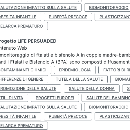
VALUTAZIONE IMPATTO SULLA SALUTE
BIOMONITORAGGIO
BESITÀ INFANTILE
PUBERTÀ PRECOCE
PLASTICIZZAN
TELARCA PREMATURO
 progetto LIFE PERSUADED
ntenuto Web
monitoraggio di ftalati e bisfenolo A in coppie madre-bamb
antili Ftalati e Bisfenolo A (BPA) sono composti diffusamente 
CONTAMINANTI CHIMICI
EPIDEMIOLOGIA
FATTORI DI R
IFFERENZE DI GENERE
TUTELA DELLA SALUTE
BIOMA
PROMOZIONE DELLA SALUTE
SALUTE DELLA DONNA
S
TILI DI VITA
PROGETTI EUROPEI
SALUTE DEL BAMBIN
VALUTAZIONE IMPATTO SULLA SALUTE
BIOMONITORAGGIO
BESITÀ INFANTILE
PUBERTÀ PRECOCE
PLASTICIZZAN
TELARCA PREMATURO