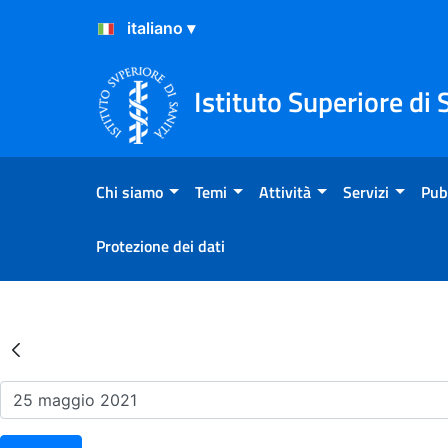
Salta al Contenuto
Salta al Footer
Istituto Superiore di 
Chi siamo
Temi
Attività
Servizi
Pub
Protezione dei dati
Risultati della Ricerca - Ev