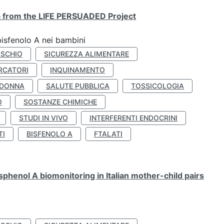
ta from the LIFE PERSUADED Project
bisfenolo A nei bambini
ISCHIO
SICUREZZA ALIMENTARE
RCATORI
INQUINAMENTO
 DONNA
SALUTE PUBBLICA
TOSSICOLOGIA
O
SOSTANZE CHIMICHE
STUDI IN VIVO
INTERFERENTI ENDOCRINI
TI
BISFENOLO A
FTALATI
henol A biomonitoring in Italian mother-child pairs