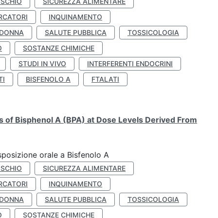
ISCHIO
SICUREZZA ALIMENTARE
RCATORI
INQUINAMENTO
 DONNA
SALUTE PUBBLICA
TOSSICOLOGIA
O
SOSTANZE CHIMICHE
STUDI IN VIVO
INTERFERENTI ENDOCRINI
TI
BISFENOLO A
FTALATI
ts of Bisphenol A (BPA) at Dose Levels Derived From
esposizione orale a Bisfenolo A
ISCHIO
SICUREZZA ALIMENTARE
RCATORI
INQUINAMENTO
 DONNA
SALUTE PUBBLICA
TOSSICOLOGIA
O
SOSTANZE CHIMICHE