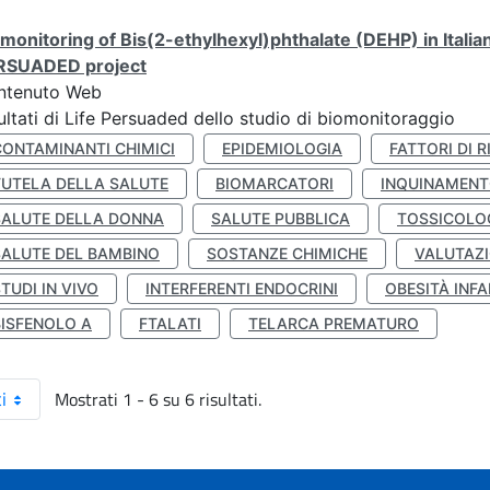
monitoring of Bis(2-ethylhexyl)phthalate (DEHP) in Italia
RSUADED project
ntenuto Web
ultati di Life Persuaded dello studio di biomonitoraggio
CONTAMINANTI CHIMICI
EPIDEMIOLOGIA
FATTORI DI R
TUTELA DELLA SALUTE
BIOMARCATORI
INQUINAMEN
SALUTE DELLA DONNA
SALUTE PUBBLICA
TOSSICOLO
SALUTE DEL BAMBINO
SOSTANZE CHIMICHE
VALUTAZI
TUDI IN VIVO
INTERFERENTI ENDOCRINI
OBESITÀ INFA
BISFENOLO A
FTALATI
TELARCA PREMATURO
Mostrati 1 - 6 su 6 risultati.
i