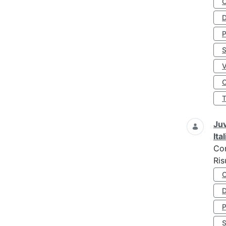
D
S
O
Juv
Ita
Co
Ris
D
S