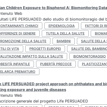
lian Children Exposure to Bisphenol A: Biomonitoring Da
ntenuto Web
ultati LIFE PERSUADED dello studio di biomonitoragio del 
CONTAMINANTI CHIMICI
EPIDEMIOLOGIA
FATTORI DI R
IFFERENZE DI GENERE
TUTELA DELLA SALUTE
BIOMA
PROMOZIONE DELLA SALUTE
BAMBINI
SALUTE DELLA
TILI DI VITA
PROGETTI EUROPEI
SALUTE DEL BAMBIN
VALUTAZIONE IMPATTO SULLA SALUTE
BIOMONITORAGGIO
BESITÀ INFANTILE
PUBERTÀ PRECOCE
PLASTICIZZAN
TELARCA PREMATURO
 LIFE PERSUADED project approach on phthalates and bisp
king exposure and juvenile diseases
ntenuto Web
crizione generale del progetto Life PERSUADED