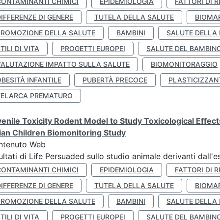
CONTAMINANTI CHIMICI
EPIDEMIOLOGIA
FATTORI DI R
IFFERENZE DI GENERE
TUTELA DELLA SALUTE
BIOMA
PROMOZIONE DELLA SALUTE
BAMBINI
SALUTE DELLA
TILI DI VITA
PROGETTI EUROPEI
SALUTE DEL BAMBIN
VALUTAZIONE IMPATTO SULLA SALUTE
BIOMONITORAGGIO
BESITÀ INFANTILE
PUBERTÀ PRECOCE
PLASTICIZZAN
TELARCA PREMATURO
enile Toxicity Rodent Model to Study Toxicological Effec
lian Children Biomonitoring Study
ntenuto Web
ultati di Life Persuaded sullo studio animale derivanti dall'
CONTAMINANTI CHIMICI
EPIDEMIOLOGIA
FATTORI DI R
IFFERENZE DI GENERE
TUTELA DELLA SALUTE
BIOMA
PROMOZIONE DELLA SALUTE
BAMBINI
SALUTE DELLA
TILI DI VITA
PROGETTI EUROPEI
SALUTE DEL BAMBIN