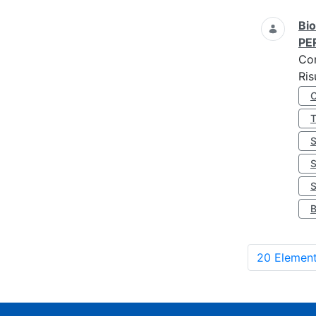
Bio
PE
Co
Ris
S
20 Element