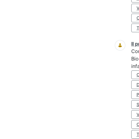
O
Il
Co
Bio
inf
D
S
O