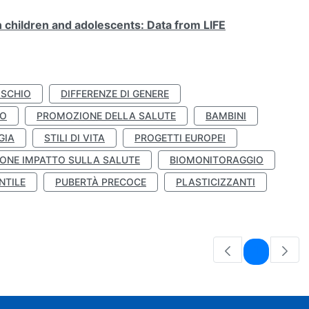
n children and adolescents: Data from LIFE
ISCHIO
DIFFERENZE DI GENERE
TO
PROMOZIONE DELLA SALUTE
BAMBINI
GIA
STILI DI VITA
PROGETTI EUROPEI
ONE IMPATTO SULLA SALUTE
BIOMONITORAGGIO
NTILE
PUBERTÀ PRECOCE
PLASTICIZZANTI
Pagina
1