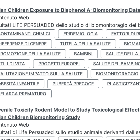
lian Children Exposure to Bisphenol A: Biomonitoring Da
ntenuto Web
ultati LIFE PERSUADED dello studio di biomonitoragio del 
CONTAMINANTI CHIMICI
EPIDEMIOLOGIA
FATTORI DI R
IFFERENZE DI GENERE
TUTELA DELLA SALUTE
BIOMA
PROMOZIONE DELLA SALUTE
BAMBINI
SALUTE DELLA
TILI DI VITA
PROGETTI EUROPEI
SALUTE DEL BAMBIN
VALUTAZIONE IMPATTO SULLA SALUTE
BIOMONITORAGGIO
BESITÀ INFANTILE
PUBERTÀ PRECOCE
PLASTICIZZAN
TELARCA PREMATURO
enile Toxicity Rodent Model to Study Toxicological Effec
lian Children Biomonitoring Study
ntenuto Web
ultati di Life Persuaded sullo studio animale derivanti dall'