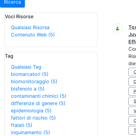
Ricerca
Voci Risorse
Ricerca
Tox
Qualsiasi Risorsa
Juv
Contenuto Web
(5)
Eff
Co
Tag
Ris
die
Qualsiasi Tag
biomarcatori
(5)
biomonitoraggio
(5)
D
bisfenolo a
(5)
contaminanti chimici
(5)
S
differenze di genere
(5)
epidemiologia
(5)
fattori di rischio
(5)
O
ftalati
(5)
inquinamento
(5)