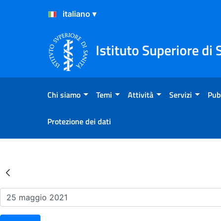
Salta al Contenuto
Salta al Footer
Istituto Superiore di 
Chi siamo
Temi
Attività
Servizi
Pub
Protezione dei dati
Risultati della Ricerca - Ev