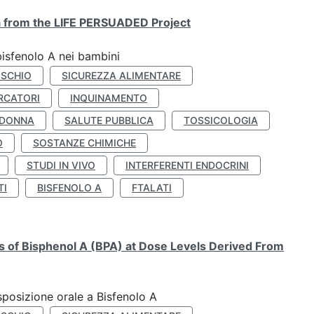
ta from the LIFE PERSUADED Project
bisfenolo A nei bambini
ISCHIO
SICUREZZA ALIMENTARE
RCATORI
INQUINAMENTO
 DONNA
SALUTE PUBBLICA
TOSSICOLOGIA
O
SOSTANZE CHIMICHE
STUDI IN VIVO
INTERFERENTI ENDOCRINI
TI
BISFENOLO A
FTALATI
ts of Bisphenol A (BPA) at Dose Levels Derived From
esposizione orale a Bisfenolo A