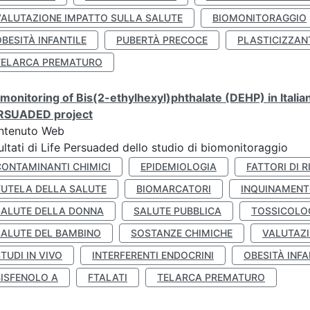
VALUTAZIONE IMPATTO SULLA SALUTE
BIOMONITORAGGIO
BESITÀ INFANTILE
PUBERTÀ PRECOCE
PLASTICIZZAN
TELARCA PREMATURO
monitoring of Bis(2-ethylhexyl)phthalate (DEHP) in Italia
RSUADED project
ntenuto Web
ultati di Life Persuaded dello studio di biomonitoraggio
CONTAMINANTI CHIMICI
EPIDEMIOLOGIA
FATTORI DI R
TUTELA DELLA SALUTE
BIOMARCATORI
INQUINAMEN
SALUTE DELLA DONNA
SALUTE PUBBLICA
TOSSICOLO
SALUTE DEL BAMBINO
SOSTANZE CHIMICHE
VALUTAZI
TUDI IN VIVO
INTERFERENTI ENDOCRINI
OBESITÀ INFA
BISFENOLO A
FTALATI
TELARCA PREMATURO