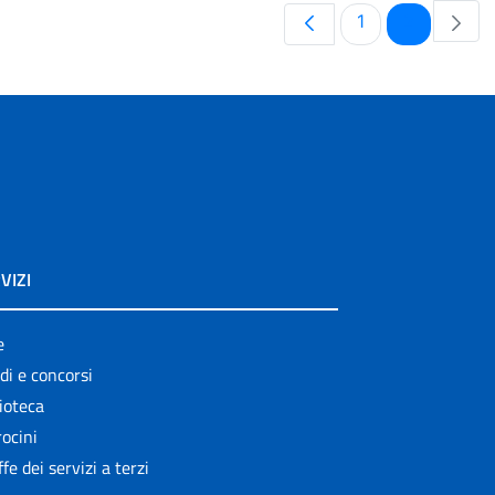
Pagina
Pagina
1
2
VIZI
e
di e concorsi
ioteca
ocini
ffe dei servizi a terzi