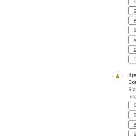
D
S
O
Il
Co
Bio
inf
D
S