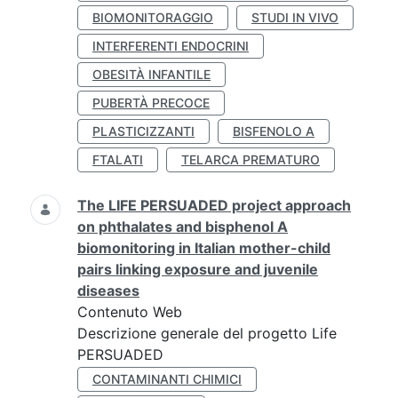
BIOMONITORAGGIO
STUDI IN VIVO
INTERFERENTI ENDOCRINI
OBESITÀ INFANTILE
PUBERTÀ PRECOCE
PLASTICIZZANTI
BISFENOLO A
FTALATI
TELARCA PREMATURO
The LIFE PERSUADED project approach
on phthalates and bisphenol A
biomonitoring in Italian mother-child
pairs linking exposure and juvenile
diseases
Contenuto Web
Descrizione generale del progetto Life
PERSUADED
CONTAMINANTI CHIMICI