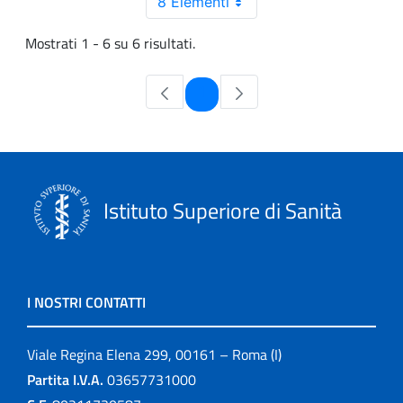
8 Elementi
Mostrati 1 - 6 su 6 risultati.
Pagina
1
Istituto Superiore di Sanità
I NOSTRI CONTATTI
Viale Regina Elena 299, 00161 – Roma (I)
Partita I.V.A.
03657731000