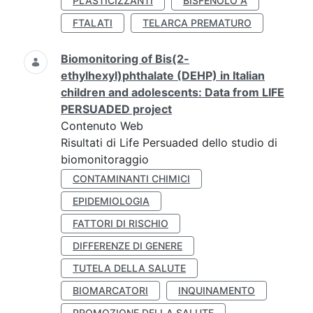
PLASTICIZZANTI
BISFENOLO A
FTALATI
TELARCA PREMATURO
Biomonitoring of Bis(2-
ethylhexyl)phthalate (DEHP) in Italian
children and adolescents: Data from LIFE
PERSUADED project
Contenuto Web
Risultati di Life Persuaded dello studio di
biomonitoraggio
CONTAMINANTI CHIMICI
EPIDEMIOLOGIA
FATTORI DI RISCHIO
DIFFERENZE DI GENERE
TUTELA DELLA SALUTE
BIOMARCATORI
INQUINAMENTO
PROMOZIONE DELLA SALUTE