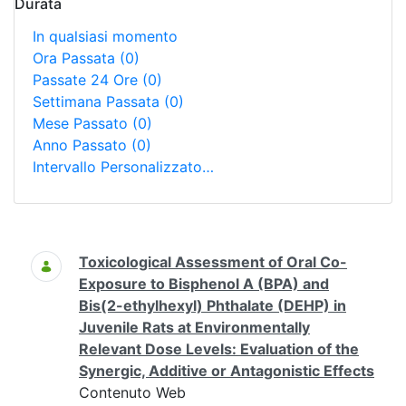
Durata
In qualsiasi momento
Ora Passata
(0)
Passate 24 Ore
(0)
Settimana Passata
(0)
Mese Passato
(0)
Anno Passato
(0)
Intervallo Personalizzato…
Ricerca
Toxicological Assessment of Oral Co-
Exposure to Bisphenol A (BPA) and
Bis(2-ethylhexyl) Phthalate (DEHP) in
Juvenile Rats at Environmentally
Relevant Dose Levels: Evaluation of the
Synergic, Additive or Antagonistic Effects
Contenuto Web