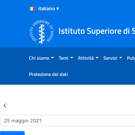
Salta al Contenuto
Salta al Footer
Istituto Superiore di 
Chi siamo
Temi
Attività
Servizi
Pub
Protezione dei dati
Risultati della Ricerca - Ev