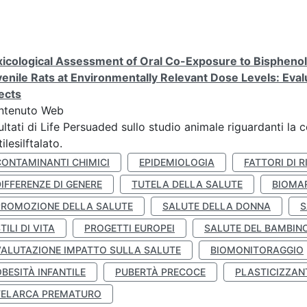
icological Assessment of Oral Co-Exposure to Bisphenol 
enile Rats at Environmentally Relevant Dose Levels: Evalu
ects
ntenuto Web
ultati di Life Persuaded sullo studio animale riguardanti la 
tilesilftalato.
CONTAMINANTI CHIMICI
EPIDEMIOLOGIA
FATTORI DI R
IFFERENZE DI GENERE
TUTELA DELLA SALUTE
BIOMA
PROMOZIONE DELLA SALUTE
SALUTE DELLA DONNA
S
TILI DI VITA
PROGETTI EUROPEI
SALUTE DEL BAMBIN
VALUTAZIONE IMPATTO SULLA SALUTE
BIOMONITORAGGIO
BESITÀ INFANTILE
PUBERTÀ PRECOCE
PLASTICIZZAN
TELARCA PREMATURO