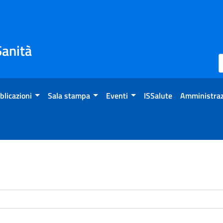
Sanità
blicazioni
Sala stampa
Eventi
ISSalute
Amministraz
enti