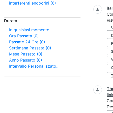
interferenti endocrini
(6)
Ita
Co
Ris
Durata
In qualsiasi momento
D
Ora Passata
(0)
Passate 24 Ore
(0)
Settimana Passata
(0)
S
Mese Passato
(0)
Anno Passato
(0)
Intervallo Personalizzato…
O
The
lin
Co
Des