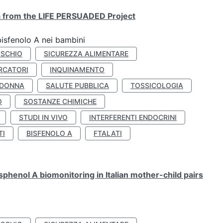
ta from the LIFE PERSUADED Project
bisfenolo A nei bambini
ISCHIO
SICUREZZA ALIMENTARE
RCATORI
INQUINAMENTO
 DONNA
SALUTE PUBBLICA
TOSSICOLOGIA
O
SOSTANZE CHIMICHE
STUDI IN VIVO
INTERFERENTI ENDOCRINI
TI
BISFENOLO A
FTALATI
henol A biomonitoring in Italian mother-child pairs