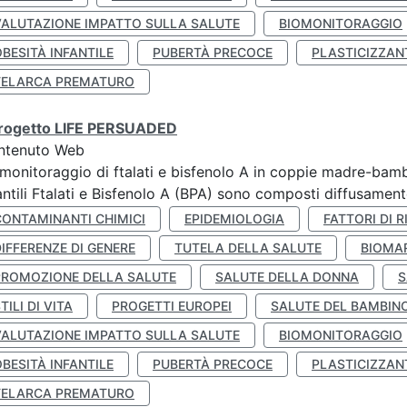
VALUTAZIONE IMPATTO SULLA SALUTE
BIOMONITORAGGIO
BESITÀ INFANTILE
PUBERTÀ PRECOCE
PLASTICIZZAN
TELARCA PREMATURO
 progetto LIFE PERSUADED
ntenuto Web
monitoraggio di ftalati e bisfenolo A in coppie madre-bamb
antili Ftalati e Bisfenolo A (BPA) sono composti diffusamente 
CONTAMINANTI CHIMICI
EPIDEMIOLOGIA
FATTORI DI R
IFFERENZE DI GENERE
TUTELA DELLA SALUTE
BIOMA
PROMOZIONE DELLA SALUTE
SALUTE DELLA DONNA
S
TILI DI VITA
PROGETTI EUROPEI
SALUTE DEL BAMBIN
VALUTAZIONE IMPATTO SULLA SALUTE
BIOMONITORAGGIO
BESITÀ INFANTILE
PUBERTÀ PRECOCE
PLASTICIZZAN
TELARCA PREMATURO