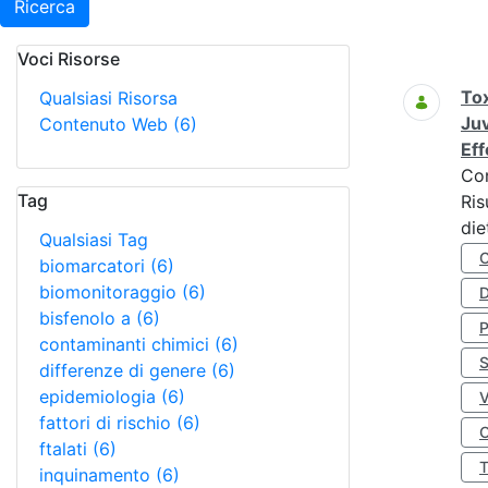
Ricerca
Voci Risorse
Ricerca
Tox
Qualsiasi Risorsa
Juv
Contenuto Web
(6)
Eff
Co
Tag
Ris
die
Qualsiasi Tag
biomarcatori
(6)
biomonitoraggio
(6)
D
bisfenolo a
(6)
contaminanti chimici
(6)
S
differenze di genere
(6)
epidemiologia
(6)
fattori di rischio
(6)
O
ftalati
(6)
inquinamento
(6)