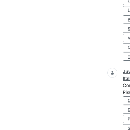
D
S
O
Juv
Ita
Co
Ris
D
S