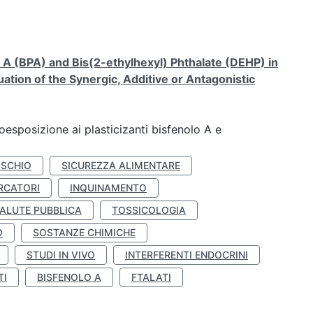
A (BPA) and Bis(2-ethylhexyl) Phthalate (DEHP) in
ation of the Synergic, Additive or Antagonistic
coesposizione ai plasticizanti bisfenolo A e
ISCHIO
SICUREZZA ALIMENTARE
RCATORI
INQUINAMENTO
ALUTE PUBBLICA
TOSSICOLOGIA
O
SOSTANZE CHIMICHE
STUDI IN VIVO
INTERFERENTI ENDOCRINI
TI
BISFENOLO A
FTALATI