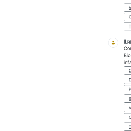
O
Il
Co
Bio
inf
D
S
O