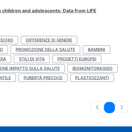
n children and adolescents: Data from LIFE
ISCHIO
DIFFERENZE DI GENERE
TO
PROMOZIONE DELLA SALUTE
BAMBINI
GIA
STILI DI VITA
PROGETTI EUROPEI
ONE IMPATTO SULLA SALUTE
BIOMONITORAGGIO
NTILE
PUBERTÀ PRECOCE
PLASTICIZZANTI
Pagina
1