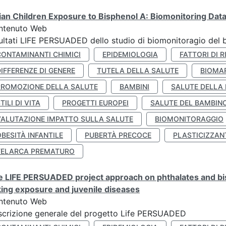
lian Children Exposure to Bisphenol A: Biomonitoring Da
ntenuto Web
ultati LIFE PERSUADED dello studio di biomonitoragio del 
CONTAMINANTI CHIMICI
EPIDEMIOLOGIA
FATTORI DI R
IFFERENZE DI GENERE
TUTELA DELLA SALUTE
BIOMA
PROMOZIONE DELLA SALUTE
BAMBINI
SALUTE DELLA
TILI DI VITA
PROGETTI EUROPEI
SALUTE DEL BAMBIN
VALUTAZIONE IMPATTO SULLA SALUTE
BIOMONITORAGGIO
BESITÀ INFANTILE
PUBERTÀ PRECOCE
PLASTICIZZAN
TELARCA PREMATURO
 LIFE PERSUADED project approach on phthalates and bisp
king exposure and juvenile diseases
ntenuto Web
crizione generale del progetto Life PERSUADED