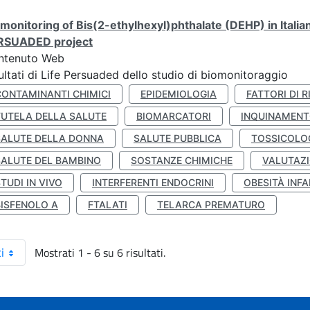
monitoring of Bis(2-ethylhexyl)phthalate (DEHP) in Italia
RSUADED project
ntenuto Web
ultati di Life Persuaded dello studio di biomonitoraggio
CONTAMINANTI CHIMICI
EPIDEMIOLOGIA
FATTORI DI R
TUTELA DELLA SALUTE
BIOMARCATORI
INQUINAMEN
SALUTE DELLA DONNA
SALUTE PUBBLICA
TOSSICOLO
SALUTE DEL BAMBINO
SOSTANZE CHIMICHE
VALUTAZI
TUDI IN VIVO
INTERFERENTI ENDOCRINI
OBESITÀ INFA
BISFENOLO A
FTALATI
TELARCA PREMATURO
Mostrati 1 - 6 su 6 risultati.
i