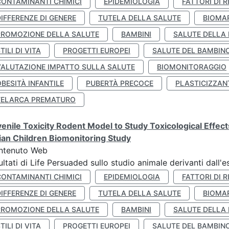
CONTAMINANTI CHIMICI
EPIDEMIOLOGIA
FATTORI DI R
IFFERENZE DI GENERE
TUTELA DELLA SALUTE
BIOMA
PROMOZIONE DELLA SALUTE
BAMBINI
SALUTE DELLA
TILI DI VITA
PROGETTI EUROPEI
SALUTE DEL BAMBIN
VALUTAZIONE IMPATTO SULLA SALUTE
BIOMONITORAGGIO
BESITÀ INFANTILE
PUBERTÀ PRECOCE
PLASTICIZZAN
TELARCA PREMATURO
enile Toxicity Rodent Model to Study Toxicological Effec
lian Children Biomonitoring Study
ntenuto Web
ultati di Life Persuaded sullo studio animale derivanti dall'
CONTAMINANTI CHIMICI
EPIDEMIOLOGIA
FATTORI DI R
IFFERENZE DI GENERE
TUTELA DELLA SALUTE
BIOMA
PROMOZIONE DELLA SALUTE
BAMBINI
SALUTE DELLA
TILI DI VITA
PROGETTI EUROPEI
SALUTE DEL BAMBIN