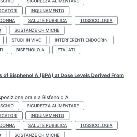
ISCHIO
SICUREZZA ALIMENTARE
RCATORI
INQUINAMENTO
 DONNA
SALUTE PUBBLICA
TOSSICOLOGIA
O
SOSTANZE CHIMICHE
STUDI IN VIVO
INTERFERENTI ENDOCRINI
TI
BISFENOLO A
FTALATI
ts of Bisphenol A (BPA) at Dose Levels Derived From
esposizione orale a Bisfenolo A
ISCHIO
SICUREZZA ALIMENTARE
RCATORI
INQUINAMENTO
 DONNA
SALUTE PUBBLICA
TOSSICOLOGIA
O
SOSTANZE CHIMICHE