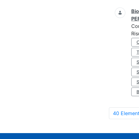
Bio
PE
Co
Ris
S
40 Element