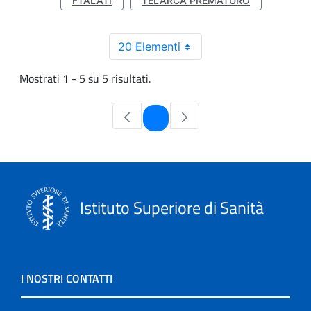
FTALATI
TELARCA PREMATURO
20 Elementi
Mostrati 1 - 5 su 5 risultati.
Pagina
1
Istituto Superiore di Sanità
I NOSTRI CONTATTI