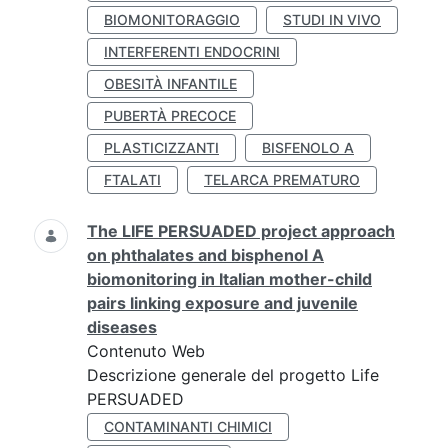
BIOMONITORAGGIO
STUDI IN VIVO
INTERFERENTI ENDOCRINI
OBESITÀ INFANTILE
PUBERTÀ PRECOCE
PLASTICIZZANTI
BISFENOLO A
FTALATI
TELARCA PREMATURO
The LIFE PERSUADED project approach
on phthalates and bisphenol A
biomonitoring in Italian mother-child
pairs linking exposure and juvenile
diseases
Contenuto Web
Descrizione generale del progetto Life
PERSUADED
CONTAMINANTI CHIMICI