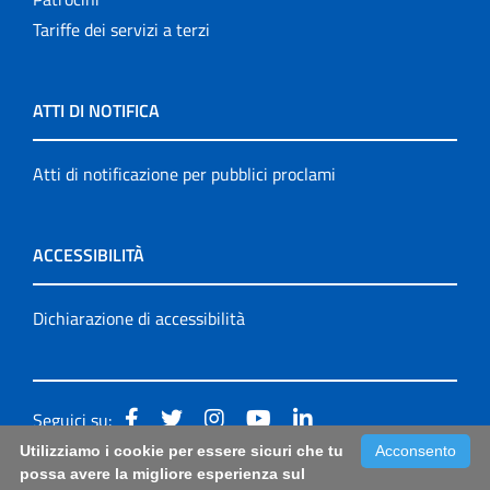
Tariffe dei servizi a terzi
ATTI DI NOTIFICA
Atti di notificazione per pubblici proclami
ACCESSIBILITÀ
Dichiarazione di accessibilità
Seguici su:
Utilizziamo i cookie per essere sicuri che tu
Acconsento
Accessibilità: form di segnalazione di prima istanza per
possa avere la migliore esperienza sul