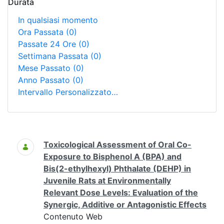
Durata
In qualsiasi momento
Ora Passata
(0)
Passate 24 Ore
(0)
Settimana Passata
(0)
Mese Passato
(0)
Anno Passato
(0)
Intervallo Personalizzato…
Ricerca
Toxicological Assessment of Oral Co-
Exposure to Bisphenol A (BPA) and
Bis(2-ethylhexyl) Phthalate (DEHP) in
Juvenile Rats at Environmentally
Relevant Dose Levels: Evaluation of the
Synergic, Additive or Antagonistic Effects
Contenuto Web