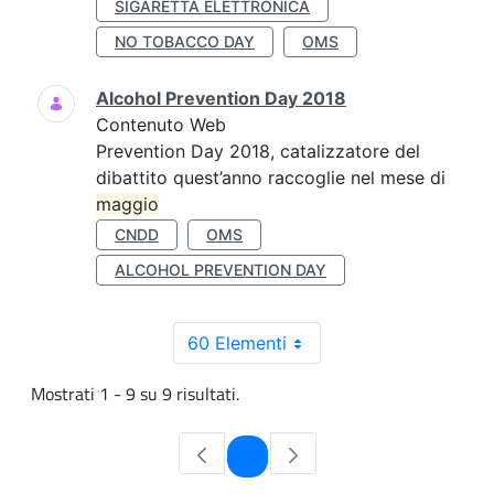
SIGARETTA ELETTRONICA
NO TOBACCO DAY
OMS
Alcohol Prevention Day 2018
Contenuto Web
Prevention Day 2018, catalizzatore del
dibattito quest’anno raccoglie nel mese di
maggio
CNDD
OMS
ALCOHOL PREVENTION DAY
60 Elementi
Mostrati 1 - 9 su 9 risultati.
Pagina
1