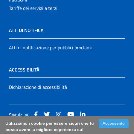
Tariffe dei servizi a terzi
ATTI DI NOTIFICA
Atti di notificazione per pubblici proclami
ACCESSIBILITÀ
Dichiarazione di accessibilità
Seguici su:
Utilizziamo i cookie per essere sicuri che tu
Acconsento
Accessibilità: form di segnalazione di prima istanza per
possa avere la migliore esperienza sul