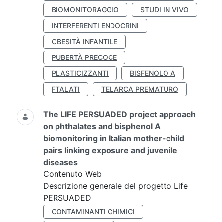
BIOMONITORAGGIO
STUDI IN VIVO
INTERFERENTI ENDOCRINI
OBESITÀ INFANTILE
PUBERTÀ PRECOCE
PLASTICIZZANTI
BISFENOLO A
FTALATI
TELARCA PREMATURO
The LIFE PERSUADED project approach
on phthalates and bisphenol A
biomonitoring in Italian mother-child
pairs linking exposure and juvenile
diseases
Contenuto Web
Descrizione generale del progetto Life
PERSUADED
CONTAMINANTI CHIMICI