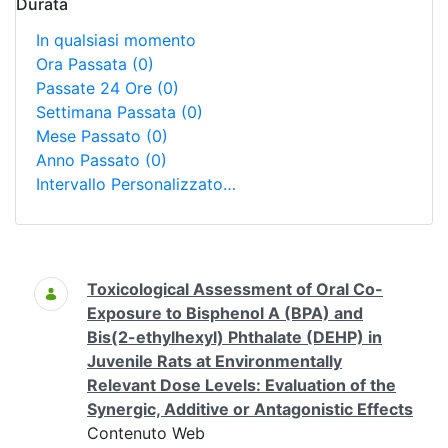
Durata
In qualsiasi momento
Ora Passata
(0)
Passate 24 Ore
(0)
Settimana Passata
(0)
Mese Passato
(0)
Anno Passato
(0)
Intervallo Personalizzato…
Ricerca
Toxicological Assessment of Oral Co-
Exposure to Bisphenol A (BPA) and
Bis(2-ethylhexyl) Phthalate (DEHP) in
Juvenile Rats at Environmentally
Relevant Dose Levels: Evaluation of the
Synergic, Additive or Antagonistic Effects
Contenuto Web