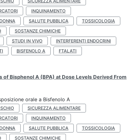
ISCHIO
SICUREZZA ALIMENTARE
RCATORI
INQUINAMENTO
 DONNA
SALUTE PUBBLICA
TOSSICOLOGIA
O
SOSTANZE CHIMICHE
STUDI IN VIVO
INTERFERENTI ENDOCRINI
TI
BISFENOLO A
FTALATI
ts of Bisphenol A (BPA) at Dose Levels Derived From
esposizione orale a Bisfenolo A
ISCHIO
SICUREZZA ALIMENTARE
RCATORI
INQUINAMENTO
 DONNA
SALUTE PUBBLICA
TOSSICOLOGIA
O
SOSTANZE CHIMICHE