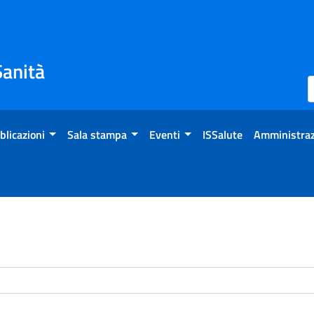
Sanità
blicazioni
Sala stampa
Eventi
ISSalute
Amministraz
enti