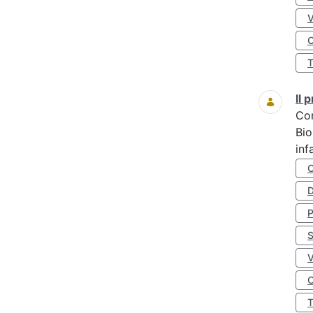
O
Il
Co
Bio
inf
D
S
O