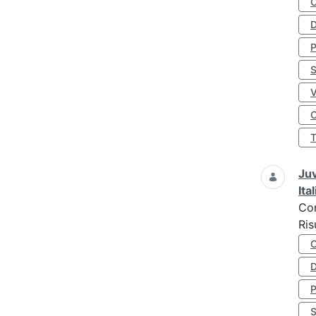
D
S
O
Juv
Ita
Co
Ris
D
S