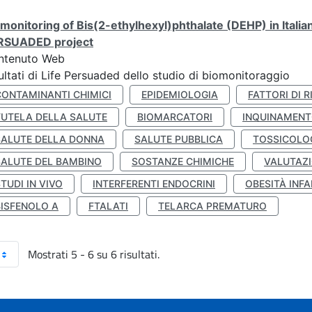
monitoring of Bis(2-ethylhexyl)phthalate (DEHP) in Italia
RSUADED project
ntenuto Web
ultati di Life Persuaded dello studio di biomonitoraggio
CONTAMINANTI CHIMICI
EPIDEMIOLOGIA
FATTORI DI R
TUTELA DELLA SALUTE
BIOMARCATORI
INQUINAMEN
SALUTE DELLA DONNA
SALUTE PUBBLICA
TOSSICOLO
SALUTE DEL BAMBINO
SOSTANZE CHIMICHE
VALUTAZI
TUDI IN VIVO
INTERFERENTI ENDOCRINI
OBESITÀ INFA
BISFENOLO A
FTALATI
TELARCA PREMATURO
Mostrati 5 - 6 su 6 risultati.