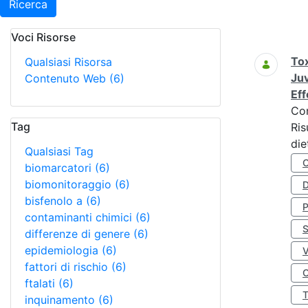
Ricerca
Voci Risorse
Ricerca
Tox
Qualsiasi Risorsa
Juv
Contenuto Web
(6)
Eff
Co
Tag
Ris
die
Qualsiasi Tag
biomarcatori
(6)
biomonitoraggio
(6)
D
bisfenolo a
(6)
contaminanti chimici
(6)
S
differenze di genere
(6)
epidemiologia
(6)
fattori di rischio
(6)
O
ftalati
(6)
inquinamento
(6)