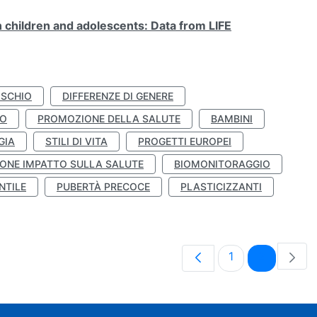
n children and adolescents: Data from LIFE
ISCHIO
DIFFERENZE DI GENERE
TO
PROMOZIONE DELLA SALUTE
BAMBINI
GIA
STILI DI VITA
PROGETTI EUROPEI
ONE IMPATTO SULLA SALUTE
BIOMONITORAGGIO
NTILE
PUBERTÀ PRECOCE
PLASTICIZZANTI
Pagina
Pagina
1
2