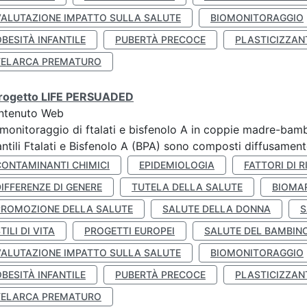
VALUTAZIONE IMPATTO SULLA SALUTE
BIOMONITORAGGIO
BESITÀ INFANTILE
PUBERTÀ PRECOCE
PLASTICIZZAN
TELARCA PREMATURO
 progetto LIFE PERSUADED
ntenuto Web
monitoraggio di ftalati e bisfenolo A in coppie madre-bamb
antili Ftalati e Bisfenolo A (BPA) sono composti diffusamente 
CONTAMINANTI CHIMICI
EPIDEMIOLOGIA
FATTORI DI R
IFFERENZE DI GENERE
TUTELA DELLA SALUTE
BIOMA
PROMOZIONE DELLA SALUTE
SALUTE DELLA DONNA
S
TILI DI VITA
PROGETTI EUROPEI
SALUTE DEL BAMBIN
VALUTAZIONE IMPATTO SULLA SALUTE
BIOMONITORAGGIO
BESITÀ INFANTILE
PUBERTÀ PRECOCE
PLASTICIZZAN
TELARCA PREMATURO