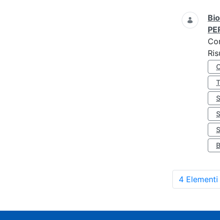
Bio
PE
Co
Ris
S
4 Elementi