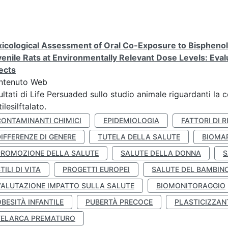
icological Assessment of Oral Co-Exposure to Bisphenol 
enile Rats at Environmentally Relevant Dose Levels: Evalu
ects
ntenuto Web
ultati di Life Persuaded sullo studio animale riguardanti la 
tilesilftalato.
CONTAMINANTI CHIMICI
EPIDEMIOLOGIA
FATTORI DI R
IFFERENZE DI GENERE
TUTELA DELLA SALUTE
BIOMA
PROMOZIONE DELLA SALUTE
SALUTE DELLA DONNA
S
TILI DI VITA
PROGETTI EUROPEI
SALUTE DEL BAMBIN
VALUTAZIONE IMPATTO SULLA SALUTE
BIOMONITORAGGIO
BESITÀ INFANTILE
PUBERTÀ PRECOCE
PLASTICIZZAN
TELARCA PREMATURO