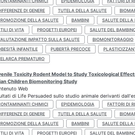
CONTAMINANTI CHIMICI
EPIDEMIOLOGIA
FATTORI DI R
IFFERENZE DI GENERE
TUTELA DELLA SALUTE
BIOMA
PROMOZIONE DELLA SALUTE
BAMBINI
SALUTE DELLA
TILI DI VITA
PROGETTI EUROPEI
SALUTE DEL BAMBIN
VALUTAZIONE IMPATTO SULLA SALUTE
BIOMONITORAGGIO
BESITÀ INFANTILE
PUBERTÀ PRECOCE
PLASTICIZZAN
TELARCA PREMATURO
enile Toxicity Rodent Model to Study Toxicological Effec
lian Children Biomonitoring Study
ntenuto Web
ultati di Life Persuaded sullo studio animale derivanti dall'
CONTAMINANTI CHIMICI
EPIDEMIOLOGIA
FATTORI DI R
IFFERENZE DI GENERE
TUTELA DELLA SALUTE
BIOMA
PROMOZIONE DELLA SALUTE
BAMBINI
SALUTE DELLA
TILI DI VITA
PROGETTI EUROPEI
SALUTE DEL BAMBIN