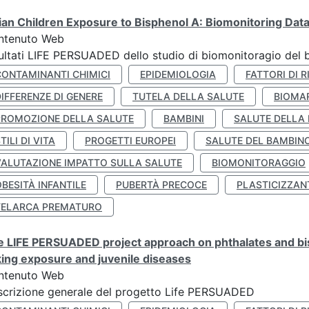
lian Children Exposure to Bisphenol A: Biomonitoring Da
ntenuto Web
ultati LIFE PERSUADED dello studio di biomonitoragio del 
CONTAMINANTI CHIMICI
EPIDEMIOLOGIA
FATTORI DI R
IFFERENZE DI GENERE
TUTELA DELLA SALUTE
BIOMA
PROMOZIONE DELLA SALUTE
BAMBINI
SALUTE DELLA
TILI DI VITA
PROGETTI EUROPEI
SALUTE DEL BAMBIN
VALUTAZIONE IMPATTO SULLA SALUTE
BIOMONITORAGGIO
BESITÀ INFANTILE
PUBERTÀ PRECOCE
PLASTICIZZAN
TELARCA PREMATURO
 LIFE PERSUADED project approach on phthalates and bisp
king exposure and juvenile diseases
ntenuto Web
crizione generale del progetto Life PERSUADED