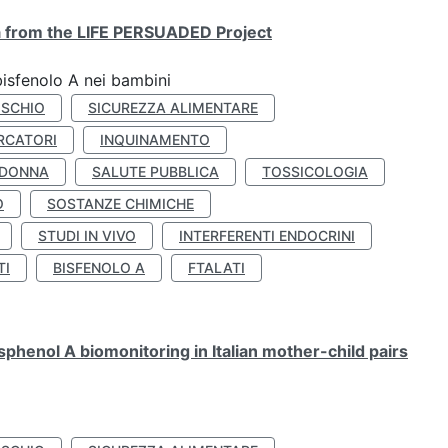
ta from the LIFE PERSUADED Project
bisfenolo A nei bambini
ISCHIO
SICUREZZA ALIMENTARE
RCATORI
INQUINAMENTO
 DONNA
SALUTE PUBBLICA
TOSSICOLOGIA
O
SOSTANZE CHIMICHE
STUDI IN VIVO
INTERFERENTI ENDOCRINI
TI
BISFENOLO A
FTALATI
henol A biomonitoring in Italian mother-child pairs