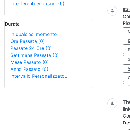
interferenti endocrini
(6)
Ita
Co
Ris
Durata
In qualsiasi momento
D
Ora Passata
(0)
Passate 24 Ore
(0)
Settimana Passata
(0)
S
Mese Passato
(0)
Anno Passato
(0)
Intervallo Personalizzato…
O
The
lin
Co
Des