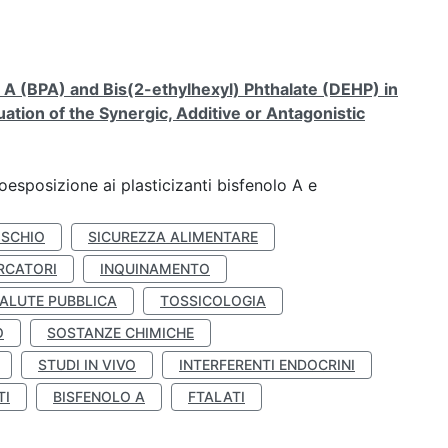
A (BPA) and Bis(2-ethylhexyl) Phthalate (DEHP) in
ation of the Synergic, Additive or Antagonistic
coesposizione ai plasticizanti bisfenolo A e
ISCHIO
SICUREZZA ALIMENTARE
RCATORI
INQUINAMENTO
ALUTE PUBBLICA
TOSSICOLOGIA
O
SOSTANZE CHIMICHE
STUDI IN VIVO
INTERFERENTI ENDOCRINI
TI
BISFENOLO A
FTALATI