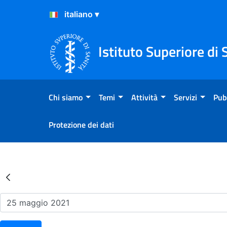
Salta al Contenuto
Salta al Footer
Istituto Superiore di 
Chi siamo
Temi
Attività
Servizi
Pub
Protezione dei dati
Risultati della Ricerca - Ev