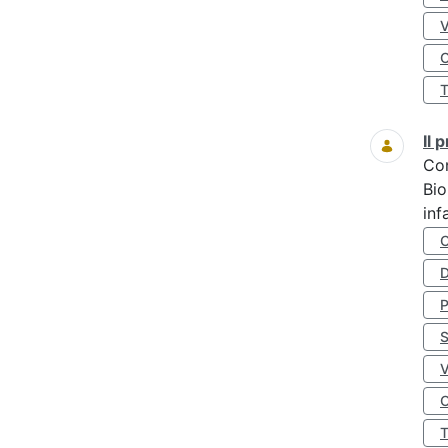
O
Il
Co
Bio
inf
D
S
O