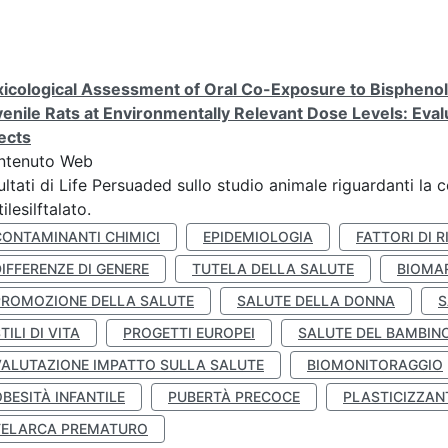
icological Assessment of Oral Co-Exposure to Bisphenol 
enile Rats at Environmentally Relevant Dose Levels: Evalu
ects
ntenuto Web
ultati di Life Persuaded sullo studio animale riguardanti la 
tilesilftalato.
CONTAMINANTI CHIMICI
EPIDEMIOLOGIA
FATTORI DI R
IFFERENZE DI GENERE
TUTELA DELLA SALUTE
BIOMA
PROMOZIONE DELLA SALUTE
SALUTE DELLA DONNA
S
TILI DI VITA
PROGETTI EUROPEI
SALUTE DEL BAMBIN
VALUTAZIONE IMPATTO SULLA SALUTE
BIOMONITORAGGIO
BESITÀ INFANTILE
PUBERTÀ PRECOCE
PLASTICIZZAN
TELARCA PREMATURO