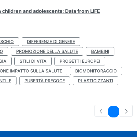
n children and adolescents: Data from LIFE
ISCHIO
DIFFERENZE DI GENERE
TO
PROMOZIONE DELLA SALUTE
BAMBINI
GIA
STILI DI VITA
PROGETTI EUROPEI
ONE IMPATTO SULLA SALUTE
BIOMONITORAGGIO
NTILE
PUBERTÀ PRECOCE
PLASTICIZZANTI
Pagina
1