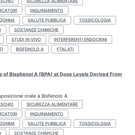
ISCHIO
SICUREZZA ALIMENTARE
RCATORI
INQUINAMENTO
 DONNA
SALUTE PUBBLICA
TOSSICOLOGIA
O
SOSTANZE CHIMICHE
STUDI IN VIVO
INTERFERENTI ENDOCRINI
TI
BISFENOLO A
FTALATI
ts of Bisphenol A (BPA) at Dose Levels Derived From
esposizione orale a Bisfenolo A
ISCHIO
SICUREZZA ALIMENTARE
RCATORI
INQUINAMENTO
 DONNA
SALUTE PUBBLICA
TOSSICOLOGIA
O
SOSTANZE CHIMICHE