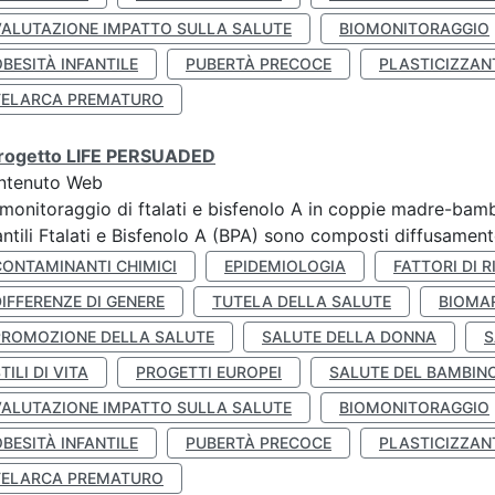
VALUTAZIONE IMPATTO SULLA SALUTE
BIOMONITORAGGIO
BESITÀ INFANTILE
PUBERTÀ PRECOCE
PLASTICIZZAN
TELARCA PREMATURO
 progetto LIFE PERSUADED
ntenuto Web
monitoraggio di ftalati e bisfenolo A in coppie madre-bamb
antili Ftalati e Bisfenolo A (BPA) sono composti diffusamente 
CONTAMINANTI CHIMICI
EPIDEMIOLOGIA
FATTORI DI R
IFFERENZE DI GENERE
TUTELA DELLA SALUTE
BIOMA
PROMOZIONE DELLA SALUTE
SALUTE DELLA DONNA
S
TILI DI VITA
PROGETTI EUROPEI
SALUTE DEL BAMBIN
VALUTAZIONE IMPATTO SULLA SALUTE
BIOMONITORAGGIO
BESITÀ INFANTILE
PUBERTÀ PRECOCE
PLASTICIZZAN
TELARCA PREMATURO