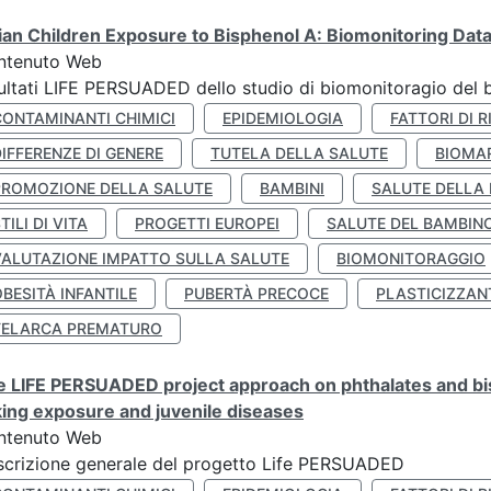
lian Children Exposure to Bisphenol A: Biomonitoring Da
ntenuto Web
ultati LIFE PERSUADED dello studio di biomonitoragio del 
CONTAMINANTI CHIMICI
EPIDEMIOLOGIA
FATTORI DI R
IFFERENZE DI GENERE
TUTELA DELLA SALUTE
BIOMA
PROMOZIONE DELLA SALUTE
BAMBINI
SALUTE DELLA
TILI DI VITA
PROGETTI EUROPEI
SALUTE DEL BAMBIN
VALUTAZIONE IMPATTO SULLA SALUTE
BIOMONITORAGGIO
BESITÀ INFANTILE
PUBERTÀ PRECOCE
PLASTICIZZAN
TELARCA PREMATURO
 LIFE PERSUADED project approach on phthalates and bisp
king exposure and juvenile diseases
ntenuto Web
crizione generale del progetto Life PERSUADED