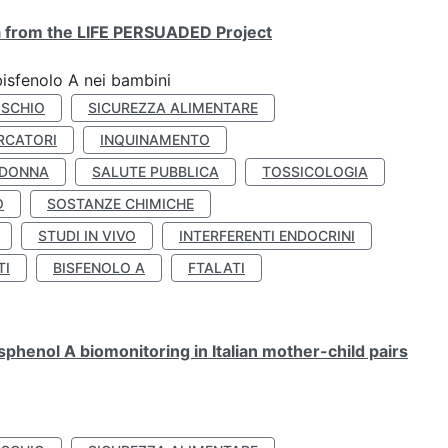
ta from the LIFE PERSUADED Project
bisfenolo A nei bambini
ISCHIO
SICUREZZA ALIMENTARE
RCATORI
INQUINAMENTO
 DONNA
SALUTE PUBBLICA
TOSSICOLOGIA
O
SOSTANZE CHIMICHE
STUDI IN VIVO
INTERFERENTI ENDOCRINI
TI
BISFENOLO A
FTALATI
henol A biomonitoring in Italian mother-child pairs