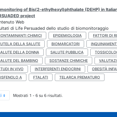
monitoring of Bis(2-ethylhexyl)phthalate (DEHP) in Italia
RSUADED project
ntenuto Web
ultati di Life Persuaded dello studio di biomonitoraggio
CONTAMINANTI CHIMICI
EPIDEMIOLOGIA
FATTORI DI R
TUTELA DELLA SALUTE
BIOMARCATORI
INQUINAMEN
SALUTE DELLA DONNA
SALUTE PUBBLICA
TOSSICOLO
SALUTE DEL BAMBINO
SOSTANZE CHIMICHE
VALUTAZI
TUDI IN VIVO
INTERFERENTI ENDOCRINI
OBESITÀ INFA
BISFENOLO A
FTALATI
TELARCA PREMATURO
Mostrati 1 - 6 su 6 risultati.
i