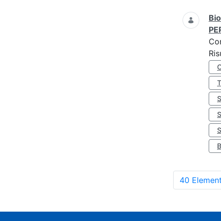
Bio
PE
Co
Ris
S
40 Element