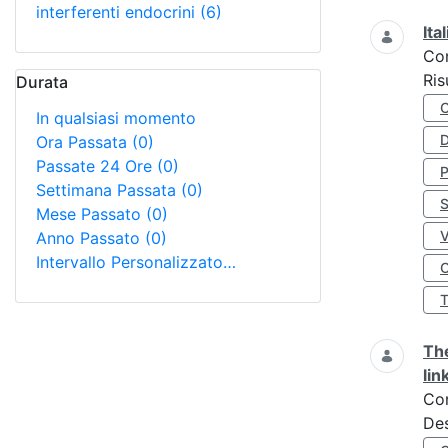
interferenti endocrini
(6)
Ita
Co
Ris
Durata
In qualsiasi momento
D
Ora Passata
(0)
Passate 24 Ore
(0)
Settimana Passata
(0)
S
Mese Passato
(0)
Anno Passato
(0)
Intervallo Personalizzato…
O
The
lin
Co
Des