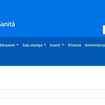
Sanità
blicazioni
Sala stampa
Eventi
ISSalute
Amministraz
enti