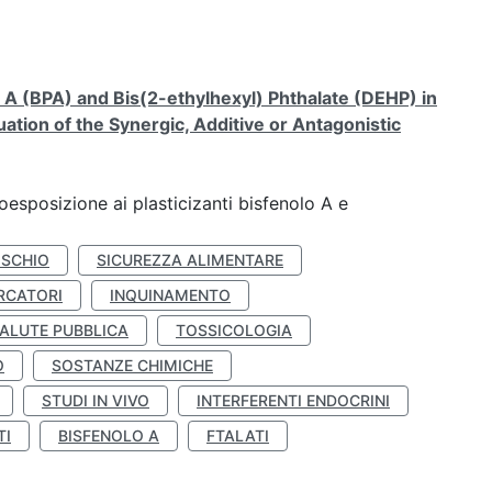
A (BPA) and Bis(2-ethylhexyl) Phthalate (DEHP) in
ation of the Synergic, Additive or Antagonistic
coesposizione ai plasticizanti bisfenolo A e
ISCHIO
SICUREZZA ALIMENTARE
RCATORI
INQUINAMENTO
ALUTE PUBBLICA
TOSSICOLOGIA
O
SOSTANZE CHIMICHE
STUDI IN VIVO
INTERFERENTI ENDOCRINI
TI
BISFENOLO A
FTALATI