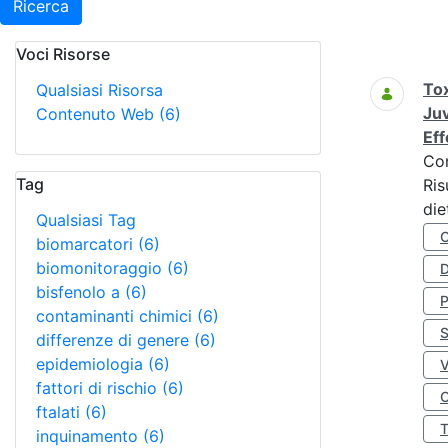
Ricerca
Voci Risorse
Ricerca
Tox
Qualsiasi Risorsa
Juv
Contenuto Web
(6)
Eff
Co
Tag
Ris
die
Qualsiasi Tag
biomarcatori
(6)
biomonitoraggio
(6)
D
bisfenolo a
(6)
contaminanti chimici
(6)
S
differenze di genere
(6)
epidemiologia
(6)
fattori di rischio
(6)
O
ftalati
(6)
inquinamento
(6)