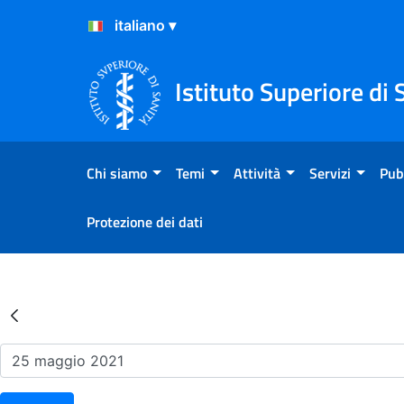
Salta al Contenuto
Salta al Footer
Istituto Superiore di 
Chi siamo
Temi
Attività
Servizi
Pub
Protezione dei dati
Risultati della Ricerca - Ev