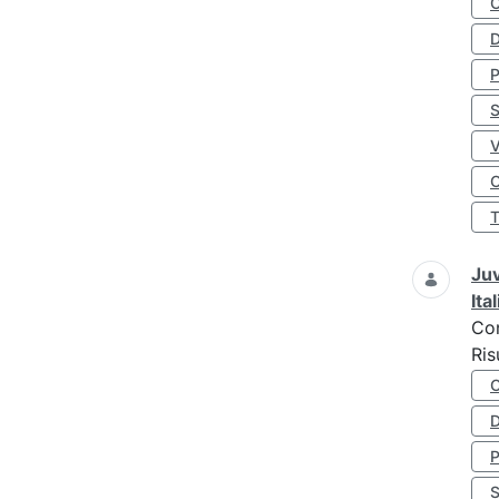
D
S
O
Juv
Ita
Co
Ris
D
S