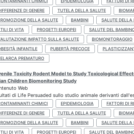
CONTAMINANTI CHIMICI
EPIDEMIOLOGIA
FATTORI DI R
IFFERENZE DI GENERE
TUTELA DELLA SALUTE
BIOMA
PROMOZIONE DELLA SALUTE
BAMBINI
SALUTE DELLA
TILI DI VITA
PROGETTI EUROPEI
SALUTE DEL BAMBIN
VALUTAZIONE IMPATTO SULLA SALUTE
BIOMONITORAGGIO
BESITÀ INFANTILE
PUBERTÀ PRECOCE
PLASTICIZZAN
TELARCA PREMATURO
enile Toxicity Rodent Model to Study Toxicological Effec
lian Children Biomonitoring Study
ntenuto Web
ultati di Life Persuaded sullo studio animale derivanti dall'
CONTAMINANTI CHIMICI
EPIDEMIOLOGIA
FATTORI DI R
IFFERENZE DI GENERE
TUTELA DELLA SALUTE
BIOMA
PROMOZIONE DELLA SALUTE
BAMBINI
SALUTE DELLA
TILI DI VITA
PROGETTI EUROPEI
SALUTE DEL BAMBIN