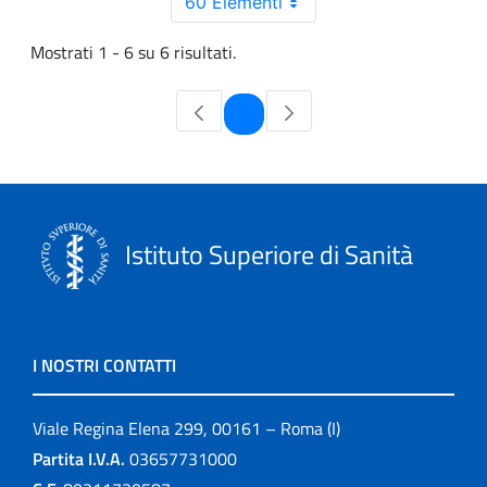
60 Elementi
Mostrati 1 - 6 su 6 risultati.
Pagina
1
Istituto Superiore di Sanità
I NOSTRI CONTATTI
Viale Regina Elena 299, 00161 – Roma (I)
Partita I.V.A.
03657731000