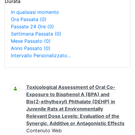
Durata
In qualsiasi momento
Ora Passata
(0)
Passate 24 Ore
(0)
Settimana Passata
(0)
Mese Passato
(0)
Anno Passato
(0)
Intervallo Personalizzato…
Ricerca
Toxicological Assessment of Oral Co-
Exposure to Bisphenol A (BPA) and
Bis(2-ethylhexyl) Phthalate (DEHP) in
Juvenile Rats at Environmentally
Relevant Dose Levels: Evaluation of the
Synergic, Additive or Antagonistic Effects
Contenuto Web