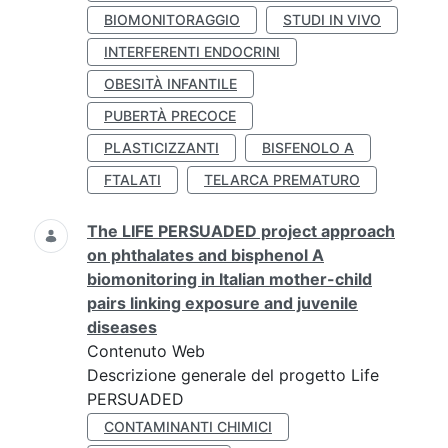
BIOMONITORAGGIO
STUDI IN VIVO
INTERFERENTI ENDOCRINI
OBESITÀ INFANTILE
PUBERTÀ PRECOCE
PLASTICIZZANTI
BISFENOLO A
FTALATI
TELARCA PREMATURO
The LIFE PERSUADED project approach
on phthalates and bisphenol A
biomonitoring in Italian mother-child
pairs linking exposure and juvenile
diseases
Contenuto Web
Descrizione generale del progetto Life
PERSUADED
CONTAMINANTI CHIMICI