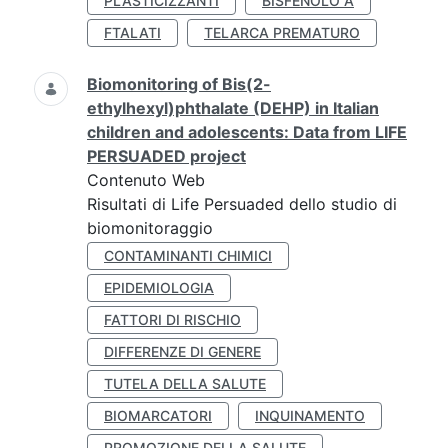
PLASTICIZZANTI
BISFENOLO A
FTALATI
TELARCA PREMATURO
Biomonitoring of Bis(2-
ethylhexyl)phthalate (DEHP) in Italian
children and adolescents: Data from LIFE
PERSUADED project
Contenuto Web
Risultati di Life Persuaded dello studio di
biomonitoraggio
CONTAMINANTI CHIMICI
EPIDEMIOLOGIA
FATTORI DI RISCHIO
DIFFERENZE DI GENERE
TUTELA DELLA SALUTE
BIOMARCATORI
INQUINAMENTO
PROMOZIONE DELLA SALUTE