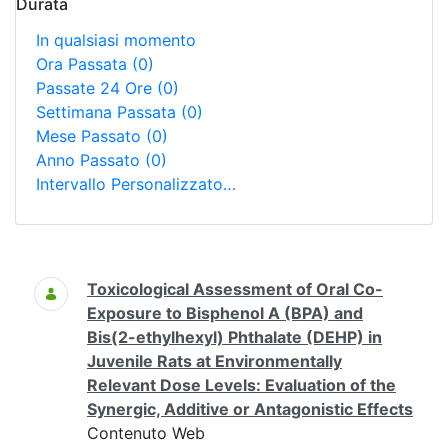
Durata
In qualsiasi momento
Ora Passata
(0)
Passate 24 Ore
(0)
Settimana Passata
(0)
Mese Passato
(0)
Anno Passato
(0)
Intervallo Personalizzato…
Ricerca
Toxicological Assessment of Oral Co-
Exposure to Bisphenol A (BPA) and
Bis(2-ethylhexyl) Phthalate (DEHP) in
Juvenile Rats at Environmentally
Relevant Dose Levels: Evaluation of the
Synergic, Additive or Antagonistic Effects
Contenuto Web