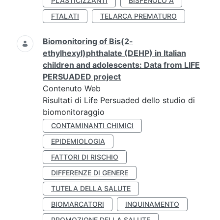
PLASTICIZZANTI
BISFENOLO A
FTALATI
TELARCA PREMATURO
Biomonitoring of Bis(2-
ethylhexyl)phthalate (DEHP) in Italian
children and adolescents: Data from LIFE
PERSUADED project
Contenuto Web
Risultati di Life Persuaded dello studio di
biomonitoraggio
CONTAMINANTI CHIMICI
EPIDEMIOLOGIA
FATTORI DI RISCHIO
DIFFERENZE DI GENERE
TUTELA DELLA SALUTE
BIOMARCATORI
INQUINAMENTO
PROMOZIONE DELLA SALUTE