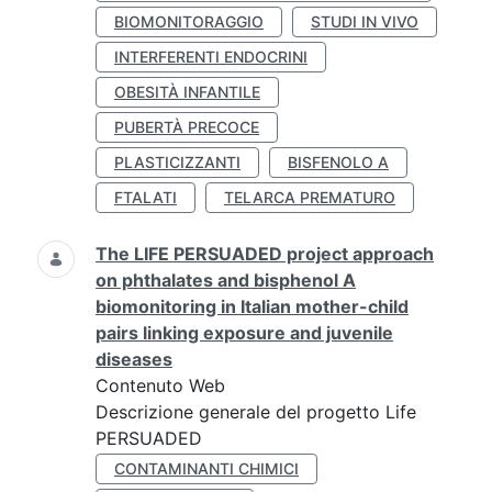
BIOMONITORAGGIO
STUDI IN VIVO
INTERFERENTI ENDOCRINI
OBESITÀ INFANTILE
PUBERTÀ PRECOCE
PLASTICIZZANTI
BISFENOLO A
FTALATI
TELARCA PREMATURO
The LIFE PERSUADED project approach
on phthalates and bisphenol A
biomonitoring in Italian mother-child
pairs linking exposure and juvenile
diseases
Contenuto Web
Descrizione generale del progetto Life
PERSUADED
CONTAMINANTI CHIMICI