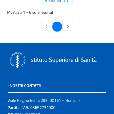
8 Elementi
Mostrati 1 - 6 su 6 risultati.
Pagina
1
Istituto Superiore di Sanità
I NOSTRI CONTATTI
Viale Regina Elena 299, 00161 – Roma (I)
Partita I.V.A.
03657731000