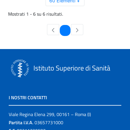
60 Elementi
Mostrati 1 - 6 su 6 risultati.
Pagina
1
Istituto Superiore di Sanità
I NOSTRI CONTATTI
Viale Regina Elena 299, 00161 – Roma (I)
Partita I.V.A.
03657731000