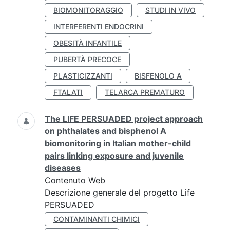
BIOMONITORAGGIO
STUDI IN VIVO
INTERFERENTI ENDOCRINI
OBESITÀ INFANTILE
PUBERTÀ PRECOCE
PLASTICIZZANTI
BISFENOLO A
FTALATI
TELARCA PREMATURO
The LIFE PERSUADED project approach
on phthalates and bisphenol A
biomonitoring in Italian mother-child
pairs linking exposure and juvenile
diseases
Contenuto Web
Descrizione generale del progetto Life
PERSUADED
CONTAMINANTI CHIMICI