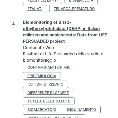
PLASTICIZZANTI
BISFENOLO A
FTALATI
TELARCA PREMATURO
Biomonitoring of Bis(2-
ethylhexyl)phthalate (DEHP) in Italian
children and adolescents: Data from LIFE
PERSUADED project
Contenuto Web
Risultati di Life Persuaded dello studio di
biomonitoraggio
CONTAMINANTI CHIMICI
EPIDEMIOLOGIA
FATTORI DI RISCHIO
DIFFERENZE DI GENERE
TUTELA DELLA SALUTE
BIOMARCATORI
INQUINAMENTO
PROMOZIONE DELLA SALUTE