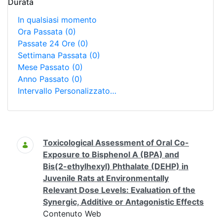
Durata
In qualsiasi momento
Ora Passata
(0)
Passate 24 Ore
(0)
Settimana Passata
(0)
Mese Passato
(0)
Anno Passato
(0)
Intervallo Personalizzato…
Ricerca
Toxicological Assessment of Oral Co-
Exposure to Bisphenol A (BPA) and
Bis(2-ethylhexyl) Phthalate (DEHP) in
Juvenile Rats at Environmentally
Relevant Dose Levels: Evaluation of the
Synergic, Additive or Antagonistic Effects
Contenuto Web