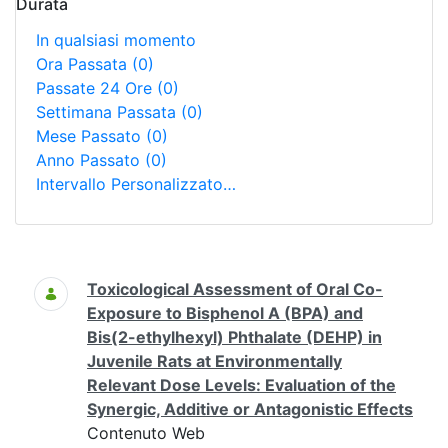
Durata
In qualsiasi momento
Ora Passata
(0)
Passate 24 Ore
(0)
Settimana Passata
(0)
Mese Passato
(0)
Anno Passato
(0)
Intervallo Personalizzato…
Ricerca
Toxicological Assessment of Oral Co-
Exposure to Bisphenol A (BPA) and
Bis(2-ethylhexyl) Phthalate (DEHP) in
Juvenile Rats at Environmentally
Relevant Dose Levels: Evaluation of the
Synergic, Additive or Antagonistic Effects
Contenuto Web