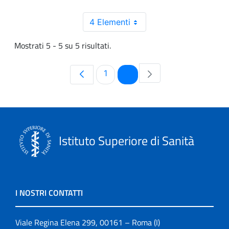
4 Elementi
Mostrati 5 - 5 su 5 risultati.
Pagina
Pagina
1
2
Istituto Superiore di Sanità
I NOSTRI CONTATTI
Viale Regina Elena 299, 00161 – Roma (I)