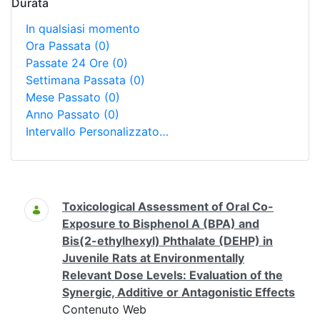
Durata
In qualsiasi momento
Ora Passata
(0)
Passate 24 Ore
(0)
Settimana Passata
(0)
Mese Passato
(0)
Anno Passato
(0)
Intervallo Personalizzato…
Ricerca
Toxicological Assessment of Oral Co-
Exposure to Bisphenol A (BPA) and
Bis(2-ethylhexyl) Phthalate (DEHP) in
Juvenile Rats at Environmentally
Relevant Dose Levels: Evaluation of the
Synergic, Additive or Antagonistic Effects
Contenuto Web