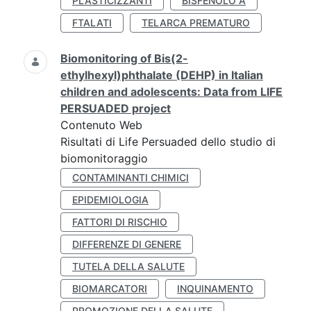
PLASTICIZZANTI
BISFENOLO A
FTALATI
TELARCA PREMATURO
Biomonitoring of Bis(2-
ethylhexyl)phthalate (DEHP) in Italian
children and adolescents: Data from LIFE
PERSUADED project
Contenuto Web
Risultati di Life Persuaded dello studio di
biomonitoraggio
CONTAMINANTI CHIMICI
EPIDEMIOLOGIA
FATTORI DI RISCHIO
DIFFERENZE DI GENERE
TUTELA DELLA SALUTE
BIOMARCATORI
INQUINAMENTO
PROMOZIONE DELLA SALUTE