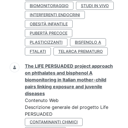
BIOMONITORAGGIO
STUDI IN VIVO
INTERFERENTI ENDOCRINI
OBESITÀ INFANTILE
PUBERTÀ PRECOCE
PLASTICIZZANTI
BISFENOLO A
FTALATI
TELARCA PREMATURO
The LIFE PERSUADED project approach
on phthalates and bisphenol A
biomonitoring in Italian mother-child
pairs linking exposure and juvenile
diseases
Contenuto Web
Descrizione generale del progetto Life
PERSUADED
CONTAMINANTI CHIMICI