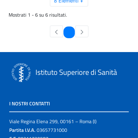
8 Elementi
Mostrati 1 - 6 su 6 risultati.
Pagina
1
Istituto Superiore di Sanità
I NOSTRI CONTATTI
Viale Regina Elena 299, 00161 – Roma (I)
Partita I.V.A.
03657731000