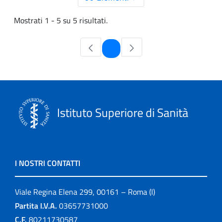
Mostrati 1 - 5 su 5 risultati.
Pagina
1
Istituto Superiore di Sanità
I NOSTRI CONTATTI
Viale Regina Elena 299, 00161 – Roma (I)
Partita I.V.A.
03657731000
C.F.
80211730587