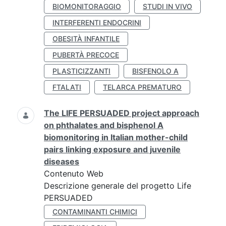
BIOMONITORAGGIO
STUDI IN VIVO
INTERFERENTI ENDOCRINI
OBESITÀ INFANTILE
PUBERTÀ PRECOCE
PLASTICIZZANTI
BISFENOLO A
FTALATI
TELARCA PREMATURO
The LIFE PERSUADED project approach
on phthalates and bisphenol A
biomonitoring in Italian mother-child
pairs linking exposure and juvenile
diseases
Contenuto Web
Descrizione generale del progetto Life
PERSUADED
CONTAMINANTI CHIMICI