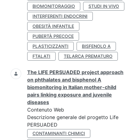
BIOMONITORAGGIO
STUDI IN VIVO
INTERFERENTI ENDOCRINI
OBESITÀ INFANTILE
PUBERTÀ PRECOCE
PLASTICIZZANTI
BISFENOLO A
FTALATI
TELARCA PREMATURO
The LIFE PERSUADED project approach
on phthalates and bisphenol A
biomonitoring in Italian mother-child
pairs linking exposure and juvenile
diseases
Contenuto Web
Descrizione generale del progetto Life
PERSUADED
CONTAMINANTI CHIMICI