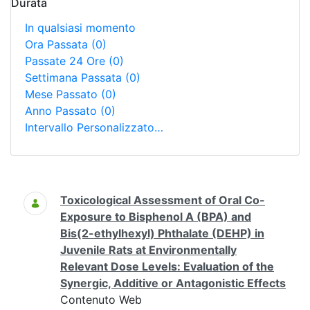
Durata
In qualsiasi momento
Ora Passata
(0)
Passate 24 Ore
(0)
Settimana Passata
(0)
Mese Passato
(0)
Anno Passato
(0)
Intervallo Personalizzato…
Ricerca
Toxicological Assessment of Oral Co-
Exposure to Bisphenol A (BPA) and
Bis(2-ethylhexyl) Phthalate (DEHP) in
Juvenile Rats at Environmentally
Relevant Dose Levels: Evaluation of the
Synergic, Additive or Antagonistic Effects
Contenuto Web