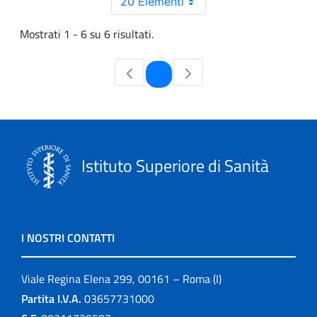
20 Elementi
Mostrati 1 - 6 su 6 risultati.
Pagina
1
Istituto Superiore di Sanità
I NOSTRI CONTATTI
Viale Regina Elena 299, 00161 – Roma (I)
Partita I.V.A.
03657731000