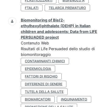
PLASTICIZZANTI
BISFENOLO A
FTALATI
TELARCA PREMATURO
Biomonitoring of Bis(2-
ethylhexyl)phthalate (DEHP) in Italian
children and adolescents: Data from LIFE
PERSUADED project
Contenuto Web
Risultati di Life Persuaded dello studio di
biomonitoraggio
CONTAMINANTI CHIMICI
EPIDEMIOLOGIA
FATTORI DI RISCHIO
DIFFERENZE DI GENERE
TUTELA DELLA SALUTE
BIOMARCATORI
INQUINAMENTO
PROMOZIONE DELLA SALUTE