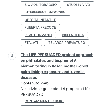
BIOMONITORAGGIO
STUDI IN VIVO
INTERFERENTI ENDOCRINI
OBESITÀ INFANTILE
PUBERTÀ PRECOCE
PLASTICIZZANTI
BISFENOLO A
FTALATI
TELARCA PREMATURO
The LIFE PERSUADED project approach
on phthalates and bisphenol A
biomonitoring in Italian mother-child
pairs linking exposure and juvenile
diseases
Contenuto Web
Descrizione generale del progetto Life
PERSUADED
CONTAMINANTI CHIMICI