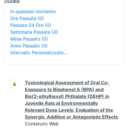
Durata
In qualsiasi momento
Ora Passata
(0)
Passate 24 Ore
(0)
Settimana Passata
(0)
Mese Passato
(0)
Anno Passato
(0)
Intervallo Personalizzato…
Ricerca
Toxicological Assessment of Oral Co-
Exposure to Bisphenol A (BPA) and
Bis(2-ethylhexyl) Phthalate (DEHP) in
Juvenile Rats at Environmentally
Relevant Dose Levels: Evaluation of the
Synergic, Additive or Antagonistic Effects
Contenuto Web