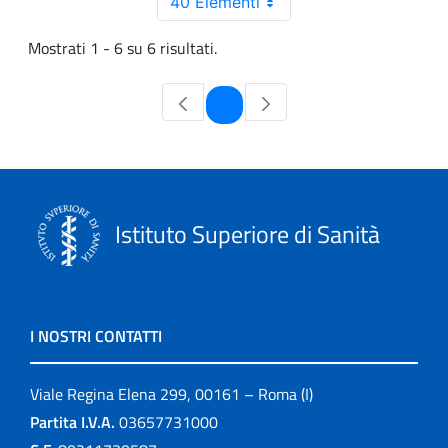
40 Elementi
Mostrati 1 - 6 su 6 risultati.
Pagina
1
Istituto Superiore di Sanità
I NOSTRI CONTATTI
Viale Regina Elena 299, 00161 – Roma (I)
Partita I.V.A.
03657731000