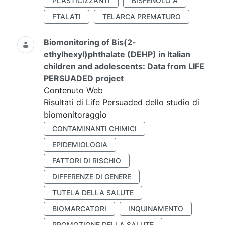
PLASTICIZZANTI
BISFENOLO A
FTALATI
TELARCA PREMATURO
Biomonitoring of Bis(2-
ethylhexyl)phthalate (DEHP) in Italian
children and adolescents: Data from LIFE
PERSUADED project
Contenuto Web
Risultati di Life Persuaded dello studio di
biomonitoraggio
CONTAMINANTI CHIMICI
EPIDEMIOLOGIA
FATTORI DI RISCHIO
DIFFERENZE DI GENERE
TUTELA DELLA SALUTE
BIOMARCATORI
INQUINAMENTO
PROMOZIONE DELLA SALUTE