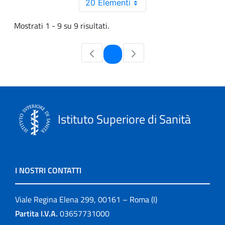
20 Elementi
Mostrati 1 - 9 su 9 risultati.
Pagina
1
Istituto Superiore di Sanità
I NOSTRI CONTATTI
Viale Regina Elena 299, 00161 – Roma (I)
Partita I.V.A.
03657731000