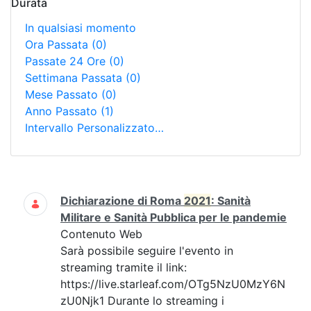
Durata
In qualsiasi momento
Ora Passata
(0)
Passate 24 Ore
(0)
Settimana Passata
(0)
Mese Passato
(0)
Anno Passato
(1)
Intervallo Personalizzato…
Ricerca
Dichiarazione di Roma
2021
: Sanità
Militare e Sanità Pubblica per le pandemie
Contenuto Web
Sarà possibile seguire l'evento in
streaming tramite il link:
https://live.starleaf.com/OTg5NzU0MzY6N
zU0Njk1 Durante lo streaming i