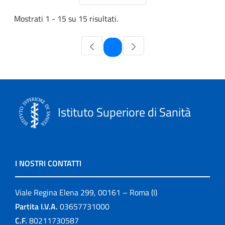
Mostrati 1 - 15 su 15 risultati.
Pagina
1
Istituto Superiore di Sanità
I NOSTRI CONTATTI
Viale Regina Elena 299, 00161 – Roma (I)
Partita I.V.A.
03657731000
C.F.
80211730587