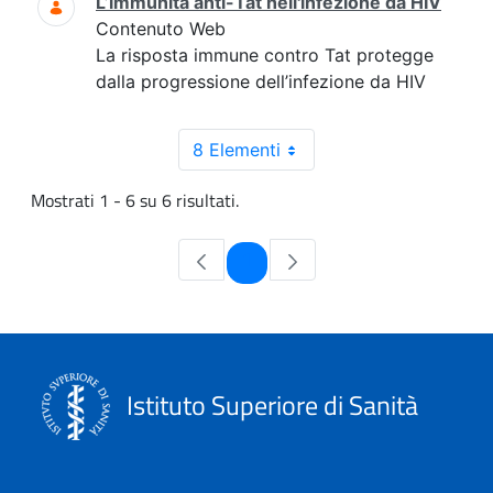
L’immunità anti-Tat nell'infezione da HIV
Contenuto Web
La risposta immune contro Tat protegge
dalla progressione dell’infezione da HIV
8 Elementi
Mostrati 1 - 6 su 6 risultati.
Pagina
1
Istituto Superiore di Sanità