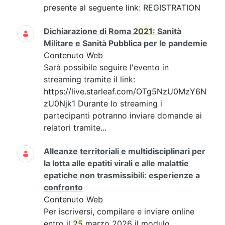
presente al seguente link: REGISTRATION
Dichiarazione di Roma
2021
: Sanità
Militare e Sanità Pubblica per le pandemie
Contenuto Web
Sarà possibile seguire l'evento in
streaming tramite il link:
https://live.starleaf.com/OTg5NzU0MzY6N
zU0Njk1 Durante lo streaming i
partecipanti potranno inviare domande ai
relatori tramite...
Alleanze territoriali e multidisciplinari per
la lotta alle epatiti virali e alle malattie
epatiche non trasmissibili: esperienze a
confronto
Contenuto Web
Per iscriversi, compilare e inviare online
entro il
25
marzo 2026 il modulo