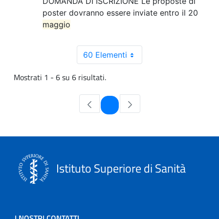
DOMANDA DI ISCRIZIONE Le proposte di
poster dovranno essere inviate entro il 20
maggio
60 Elementi
Mostrati 1 - 6 su 6 risultati.
Pagina
1
Istituto Superiore di Sanità
I NOSTRI CONTATTI