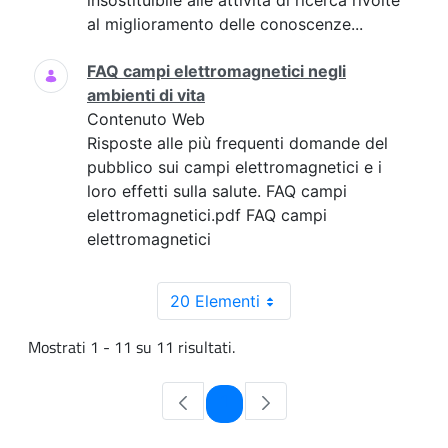
insostituibile alle attività di ricerca rivolte
al miglioramento delle conoscenze...
FAQ campi elettromagnetici negli
ambienti di vita
Contenuto Web
Risposte alle più frequenti domande del
pubblico sui campi elettromagnetici e i
loro effetti sulla salute. FAQ campi
elettromagnetici.pdf FAQ campi
elettromagnetici
20 Elementi
Mostrati 1 - 11 su 11 risultati.
Pagina
1