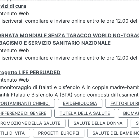
vizi di cura
ntenuto Web
 iscriversi, compilare e inviare online entro le ore 12.00
ORNATA MONDIALE SENZA TABACCO WORLD NO-TOBAC
BAGISMO E SERVIZIO SANITARIO NAZIONALE
ntenuto Web
 iscriversi, compilare e inviare online entro le ore 12.00 de
 progetto LIFE PERSUADED
ntenuto Web
monitoraggio di ftalati e bisfenolo A in coppie madre-bamb
antili Ftalati e Bisfenolo A (BPA) sono composti diffusamente 
CONTAMINANTI CHIMICI
EPIDEMIOLOGIA
FATTORI DI R
IFFERENZE DI GENERE
TUTELA DELLA SALUTE
BIOMA
PROMOZIONE DELLA SALUTE
SALUTE DELLA DONNA
S
TILI DI VITA
PROGETTI EUROPEI
SALUTE DEL BAMBIN