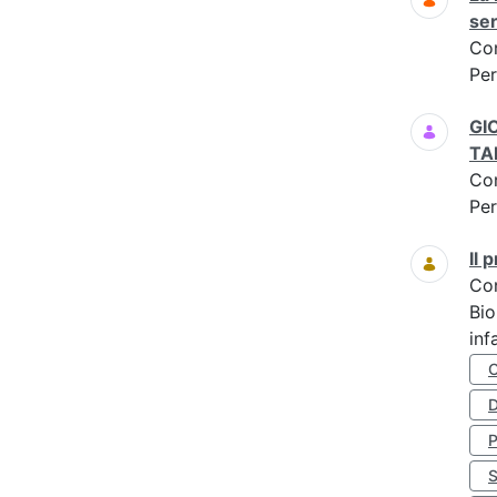
ser
Co
Per
GI
TA
Co
Per
Il
Co
Bio
inf
D
S