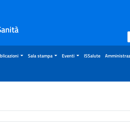
Sanità
blicazioni
Sala stampa
Eventi
ISSalute
Amministraz
enti