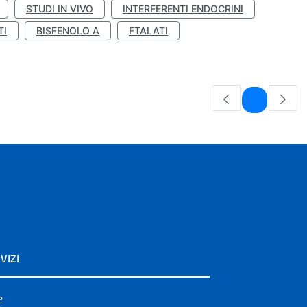
STUDI IN VIVO
INTERFERENTI ENDOCRINI
TI
BISFENOLO A
FTALATI
Pagina
1
VIZI
e