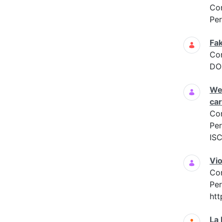
Co
Per
Fak
Co
DOM
Web
car
Co
Per
IS
Vio
Co
Per
htt
La 