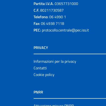
Partita I.V.A.
03657731000
C.F.
80211730587
Telefono:
06 4990 1
Fax:
06 4938 7118
PEC:
protocollo.centrale@pec.iss.it
PRIVACY
Informazioni per la privacy
Contatti
Cookie policy
PNRR
Attuazione misure PNRR