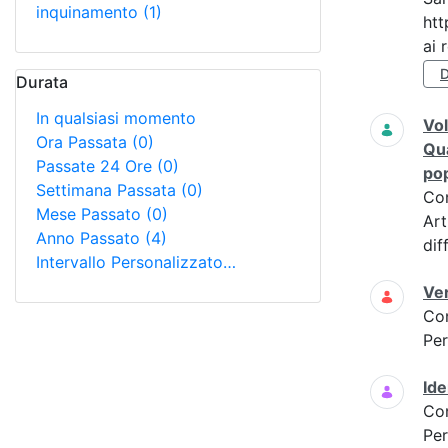
inquinamento
(1)
htt
ai r
D
Durata
In qualsiasi momento
Vol
Ora Passata
(0)
Qua
Passate 24 Ore
(0)
pop
Settimana Passata
(0)
Co
Mese Passato
(0)
Art
Anno Passato
(4)
dif
Intervallo Personalizzato…
Ver
Co
Per
Ide
Co
Per