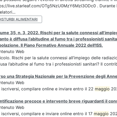
ps://live.starleaf.com/OTg5NzU0MzY6MzI3ODc0 . Durante l
elatori...
ISTURBI ALIMENTARI
ume 35, n. 3, 2022. Rischi per la salute connessi all’impieg
nto è diffusa l’abitudine al fumo tra i professionisti sanita
olazione. Il Piano Formativo Annuale 2022 dell'ISS.
ntenuto Web
icolo. Rischi per la salute connessi all’impiego delle radiazi
fusa l’abitudine al fumo tra i professionisti sanitari? Il contrib
so una Strategia Nazionale per la Prevenzione degli An
ntenuto Web
 iscriversi, compilare online e inviare entro il 22
maggio
202
ntificazione precoce e intervento breve riguardanti il co
ntenuto Web
 iscriversi, compilare e inviare online entro il 17
maggio
2026