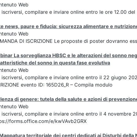
ntenuto Web
 iscriversi, compilare e inviare online entro le ore 12.00 de
e news, paure e fiducia: sicurezza alimentare e nutrizione
ntenuto Web
ANDA DI ISCRIZIONE Le proposte di poster dovranno esser
inar La sorveglianza HBSC e le alterazioni del sonno negl
atteristiche del sonno in questa fase evolutiva
ntenuto Web
 iscriversi, compilare e inviare online entro il 22 giugno 
CRIZIONE evento ID: 165D26_R – Compila modulo
lenza di genere: tutela della salute e azioni di prevenzion
ntenuto Web
 iscriversi, compilare e inviare online entro il 4 novembre 2
ps://forms.office.com/e/kwVAvb2GRX
Mappatura territoriale dei centri dedicati ai Disturbi della 