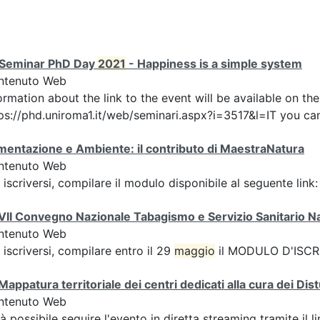
I Seminar PhD Day
2021
- Happiness is a simple system
ntenuto Web
ormation about the link to the event will be available on t
ps://phd.uniroma1.it/web/seminari.aspx?i=3517&l=IT you can
mentazione e Ambiente: il contributo di MaestraNatura
ntenuto Web
 iscriversi, compilare il modulo disponibile al seguente link
II Convegno Nazionale Tabagismo e Servizio Sanitario N
ntenuto Web
 iscriversi, compilare entro il 29
maggio
il MODULO D'ISCRI
Mappatura territoriale dei centri dedicati alla cura dei Dis
ntenuto Web
à possibile seguire l'evento in diretta streaming tramite il li