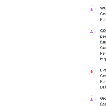
WO
Co
Per
CON
per
fut
Co
Per
ht
EP
Co
Per
DI
Gi
Ser