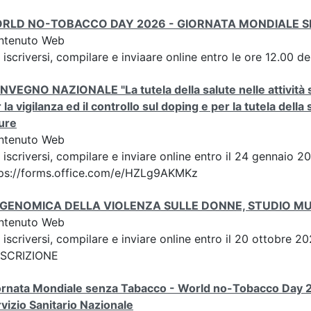
RLD NO-TOBACCO DAY 2026 - GIORNATA MONDIALE 
ntenuto Web
 iscriversi, compilare e inviaare online entro le ore 12.00 d
VEGNO NAZIONALE "La tutela della salute nelle attività spor
 la vigilanza ed il controllo sul doping e per la tutela della
ure
ntenuto Web
 iscriversi, compilare e inviare online entro il 24 gennaio 2
tps://forms.office.com/e/HZLg9AKMKz
IGENOMICA DELLA VIOLENZA SULLE DONNE, STUDIO M
ntenuto Web
 iscriversi, compilare e inviare online entro il 20 ottobre
 ISCRIZIONE
ornata Mondiale senza Tabacco - World no-Tobacco Day 
vizio Sanitario Nazionale