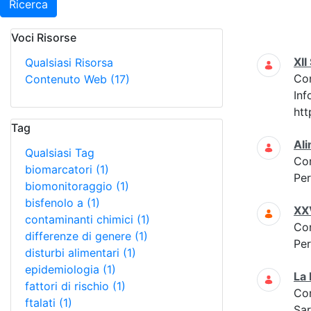
Ricerca
Voci Risorse
Ricerca
XI
Qualsiasi Risorsa
Co
Contenuto Web
(17)
Inf
htt
Tag
Ali
Qualsiasi Tag
Co
biomarcatori
(1)
Per
biomonitoraggio
(1)
bisfenolo a
(1)
XXV
contaminanti chimici
(1)
Co
differenze di genere
(1)
Per
disturbi alimentari
(1)
epidemiologia
(1)
La 
fattori di rischio
(1)
Co
ftalati
(1)
Sar