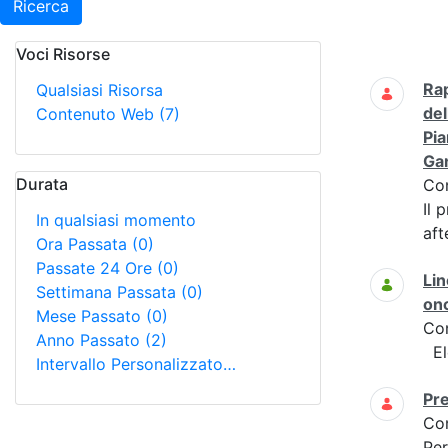
Ricerca
Voci Risorse
Ricerca
Rap
Qualsiasi Risorsa
del
Contenuto Web
(7)
Pia
Gan
Durata
Co
Il 
In qualsiasi momento
aft
Ora Passata
(0)
Passate 24 Ore
(0)
Lin
Settimana Passata
(0)
on
Mese Passato
(0)
Co
Anno Passato
(2)
Ele
Intervallo Personalizzato…
Pre
Co
Per