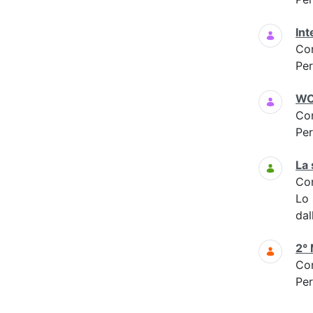
Int
Co
Per
WO
Co
Per
La 
Co
Lo
dal
2° 
Co
Per