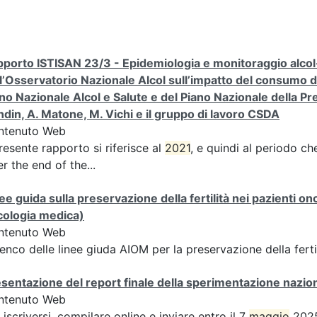
porto ISTISAN 23/3 - Epidemiologia e monitoraggio alcol-co
l’Osservatorio Nazionale Alcol sull’impatto del consumo di a
no Nazionale Alcol e Salute e del Piano Nazionale della Pre
din, A. Matone, M. Vichi e il gruppo di lavoro CSDA
ntenuto Web
presente rapporto si riferisce al
2021
, e quindi al periodo ch
er the end of the...
ee guida sulla preservazione della fertilità nei pazienti o
cologia medica)
ntenuto Web
nco delle linee giuda AIOM per la preservazione della ferti
sentazione del report finale della sperimentazione nazion
ntenuto Web
 iscriversi, compilare online e inviare entro il 7
maggio
2025