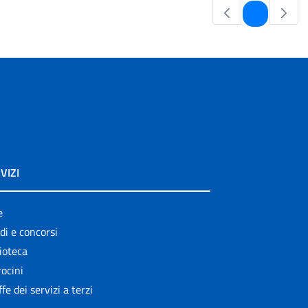
Pagina
1
VIZI
e
di e concorsi
ioteca
ocini
ffe dei servizi a terzi