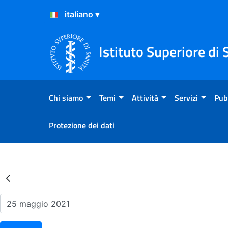
Salta al Contenuto
Salta al Footer
Istituto Superiore di 
Chi siamo
Temi
Attività
Servizi
Pub
Protezione dei dati
Risultati della Ricerca - Ev