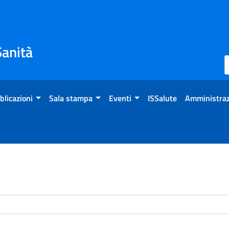
Sanità
blicazioni
Sala stampa
Eventi
ISSalute
Amministraz
enti