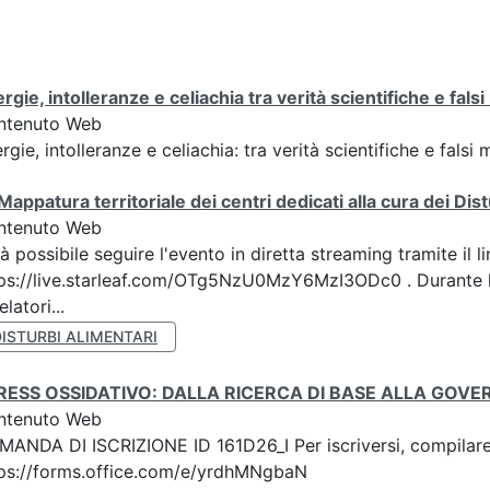
ergie, intolleranze e celiachia tra verità scientifiche e fals
ntenuto Web
ergie, intolleranze e celiachia: tra verità scientifiche e falsi
Mappatura territoriale dei centri dedicati alla cura dei Dis
ntenuto Web
à possibile seguire l'evento in diretta streaming tramite il li
ps://live.starleaf.com/OTg5NzU0MzY6MzI3ODc0 . Durante l
elatori...
ISTURBI ALIMENTARI
RESS OSSIDATIVO: DALLA RICERCA DI BASE ALLA GOV
ntenuto Web
ANDA DI ISCRIZIONE ID 161D26_I Per iscriversi, compilare 
ps://forms.office.com/e/yrdhMNgbaN