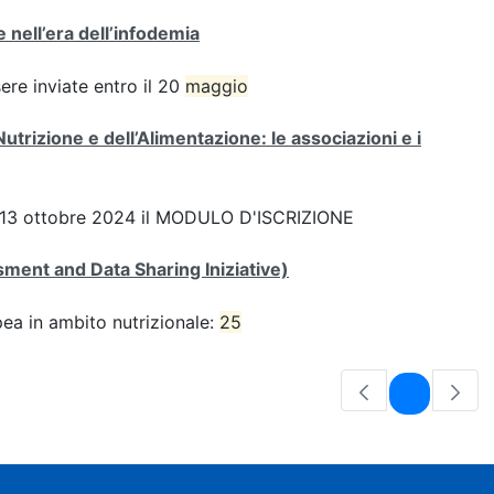
 nell’era dell’infodemia
e inviate entro il 20
maggio
Nutrizione e dell’Alimentazione: le associazioni e i
 del 13 ottobre 2024 il MODULO D'ISCRIZIONE
ent and Data Sharing Iniziative)
pea in ambito nutrizionale:
25
Pagina
1