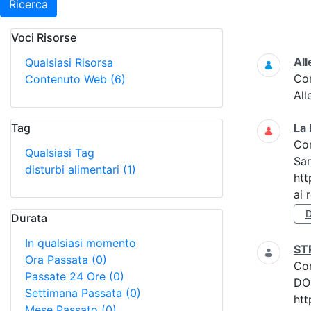
Ricerca
Voci Risorse
Ricerca
All
Qualsiasi Risorsa
Co
Contenuto Web
(6)
All
Tag
La 
Co
Qualsiasi Tag
Sar
disturbi alimentari
(1)
htt
ai r
D
Durata
In qualsiasi momento
ST
Ora Passata
(0)
Co
Passate 24 Ore
(0)
DOM
Settimana Passata
(0)
htt
Mese Passato
(0)