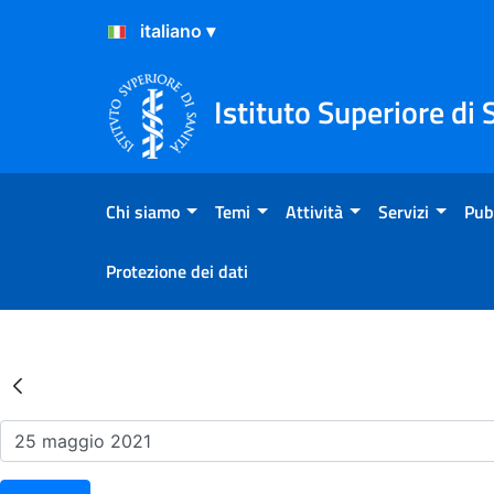
Salta al Contenuto
Salta al Footer
Istituto Superiore di 
Chi siamo
Temi
Attività
Servizi
Pub
Protezione dei dati
Risultati della Ricerca - Ev