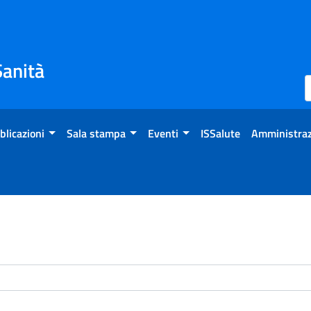
Sanità
blicazioni
Sala stampa
Eventi
ISSalute
Amministraz
enti