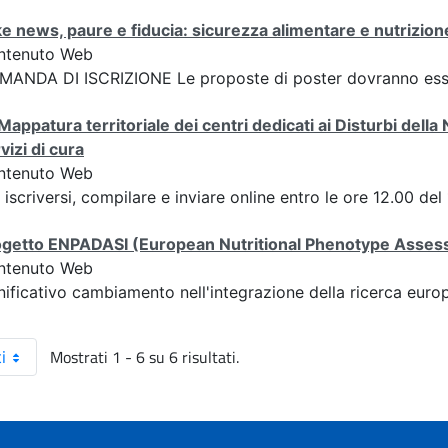
e news, paure e fiducia: sicurezza alimentare e nutrizione
ntenuto Web
ANDA DI ISCRIZIONE Le proposte di poster dovranno esser
Mappatura territoriale dei centri dedicati ai Disturbi della 
vizi di cura
ntenuto Web
 iscriversi, compilare e inviare online entro le ore 12.00
getto ENPADASI (European Nutritional Phenotype Assessm
ntenuto Web
nificativo cambiamento nell'integrazione della ricerca euro
Mostrati 1 - 6 su 6 risultati.
i