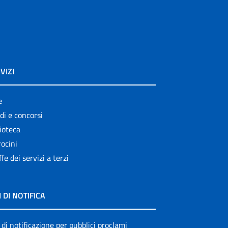
VIZI
e
di e concorsi
ioteca
ocini
ffe dei servizi a terzi
I DI NOTIFICA
 di notificazione per pubblici proclami