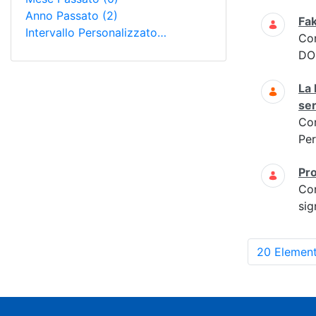
Anno Passato
(2)
Fak
Intervallo Personalizzato…
Co
DOM
La 
ser
Co
Per
Pro
Co
sig
20 Element